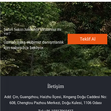
Şirket Sakızı hakkında sorularınız mı
var?
Teklif Al
Uzman satış ekibimiz danışmanlık
için sabırsızca bekliyor.
İletişim
Add: Çin, Guangzhou, Haizhu İlçesi, Xingang Doğu Caddesi No:
608, Chengtou Pazhou Merkezi, Doğu Kulesi, 1106 Odası