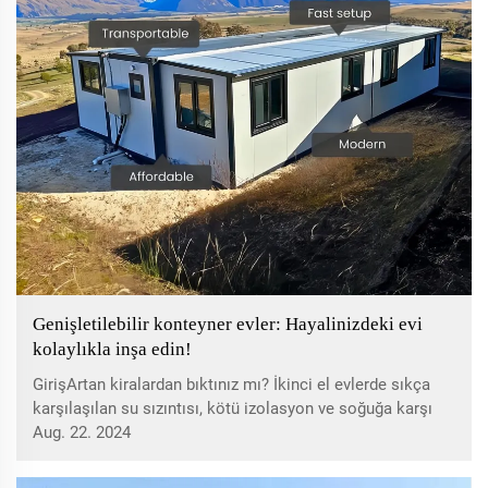
Genişletilebilir konteyner evler: Hayalinizdeki evi
kolaylıkla inşa edin!
GirişArtan kiralardan bıktınız mı? İkinci el evlerde sıkça
karşılaşılan su sızıntısı, kötü izolasyon ve soğuğa karşı
yetersiz direnç gibi sorunlar sizi endişelendiriyor mu?
Aug. 22. 2024
Başka yere bakmayın! Uvo genişletilebilir konteyner evler
geldi...