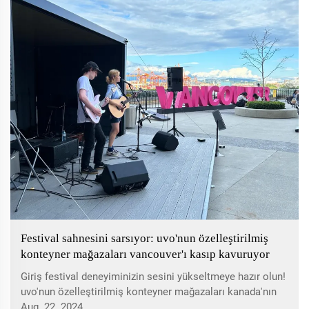
Festival sahnesini sarsıyor: uvo'nun özelleştirilmiş
konteyner mağazaları vancouver'ı kasıp kavuruyor
Giriş festival deneyiminizin sesini yükseltmeye hazır olun!
uvo'nun özelleştirilmiş konteyner mağazaları kanada'nın
vancouver kentinde adından söz ettiriyor ve aynı anda hem
Aug. 22. 2024