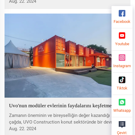
erişilemez bir noktadadır. Peki ya size güzel, çevre dostu
Aug. 22. 2024
ve dayanıklı bir modüler evin sizin olabileceğini
söylesek...
Facebook
Youtube
Instagram
Tiktok
Uvo'nun modüler evlerinin faydalarını keşfetmek
Whatsapp
Zamanın öneminin ve bireyselliğin değer kazandığı bir
çağda, UVO Construction konut sektöründe bir devrim
yaratıyor—yapı modülleri hem hızlı montajlı hem de
Aug. 22. 2024
Çeviri: