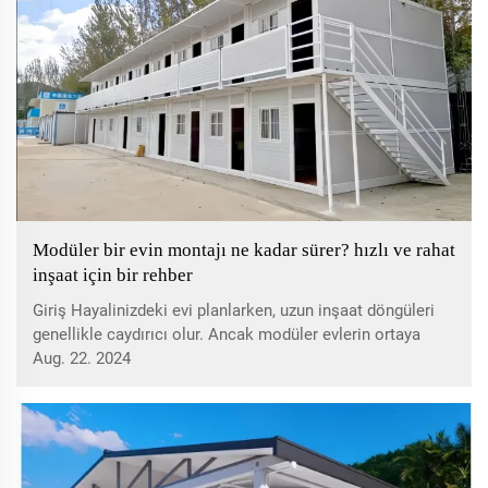
Modüler bir evin montajı ne kadar sürer? hızlı ve rahat
inşaat için bir rehber
Giriş Hayalinizdeki evi planlarken, uzun inşaat döngüleri
genellikle caydırıcı olur. Ancak modüler evlerin ortaya
çıkışı durumu değiştirdi ve bir ev inşa etmenin tatmin edici
Aug. 22. 2024
olduğu kadar hızlı olduğu bir geleceğe dair bir bakış açısı
sundu. Hadi...