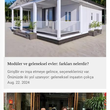
Modüler ve geleneksel evler: farkları nelerdir?
GirişBir ev inşa etmeye gelince, seçenekleriniz var.
Önünüzde iki yol uzanıyor: geleneksel inşaatın çokça
kullanılan yolu ve modüler evlerin yenilikçi yolu. Her ikisi
Aug. 22. 2024
de size kendinize ait bir yer vermeyi amaçlıyor, ancak ...