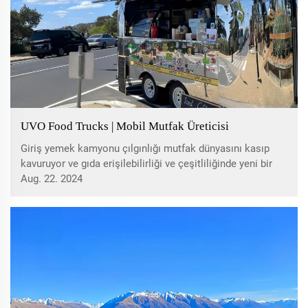
UVO Food Trucks | Mobil Mutfak Üreticisi
Giriş yemek kamyonu çılgınlığı mutfak dünyasını kasıp
kavuruyor ve gıda erişilebilirliği ve çeşitliliğinde yeni bir
boyut sunuyor. Peki, bu tekerlekli mobil mutfakların
Aug. 22. 2024
nereden geldiğini hiç merak ettiniz mi? uvo construction
itici bir güç oldu...