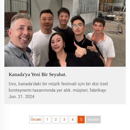
Kanada'ya Yeni Bir Seyahat.
Uvo, kanada'daki bir müzik festivali için bir dizi özel
konteynerin tasarımında yer aldı. müşteri, fabrikayı
incelemek, ürün ayrıntılarını görüşmek ve iç tasarımını
Jun. 21. 2024
kontrol etmek için kanada'dan çin'e uçtu. müşteriyi ve
demonstratı sıcak bir şekilde karşıladık.
Önceki
1
2
3
4
5
Sonraki