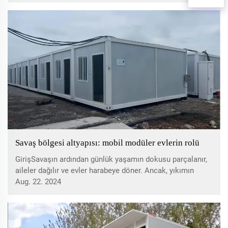
sınırsız yaratıcılık için bir tuval niteliğinde. Artık...
Savaş bölgesi altyapısı: mobil modüler evlerin rolü
GirişSavaşın ardından günlük yaşamın dokusu parçalanır,
aileler dağılır ve evler harabeye döner. Ancak, yıkımın
ortasında bir umut ışığı parlar - yalnızca rüzgardan
Aug. 22. 2024
korunmak için değil, aynı zamanda evlere barınak
sağlamak için de kullanılan taşınabilir modüler ev...