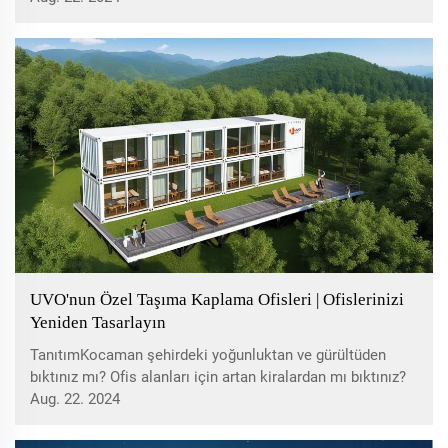
dikkat çekiyor hem de ritimler yayıyor. tasarımdan
geliştirmeye sadece bir ay içinde...
UVO'nun Özel Taşıma Kaplama Ofisleri | Ofislerinizi
Yeniden Tasarlayın
TanıtımKocaman şehirdeki yoğunluktan ve gürültüden
bıktınız mı? Ofis alanları için artan kiralardan mı bıktınız?
Hep aynı görünen standart stüdyolardan mı bıktınız?
Aug. 22. 2024
UVO'nun özelleştirilmiş konteyner ofisleri tüm
sorunlarınızı çözecek ve sizi...