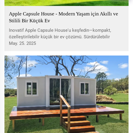
Apple Capsule House - Modern Yaşam için Akıllı ve
Stilili Bir Küçük Ev
Inovatif Apple Capsule House'u keşfedin—kompakt,
özelleştirilebilir küçük bir ev çözümü. Sürdürülebilir
mimari ve esnek iç mekan seçenekleriyle modern yaşamı
May. 25. 2025
nasıl devrimlendirdiğini öğrenin. Dayanıklı yapım, akıllı
teknoloji, enerji verimliliği ve uyumlu tasarım ile şehirsel
konut zorluklarına yanıt veren bu yapıyı inceleyin.