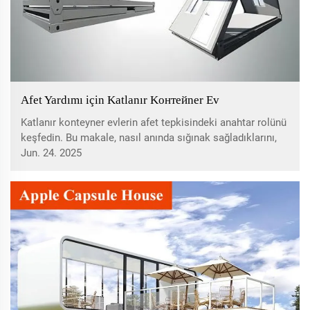
Afet Yardımı için Katlanır Kонтейner Ev
Katlanır konteyner evlerin afet tepkisindeki anahtar rolünü
keşfedin. Bu makale, nasıl anında sığınak sağladıklarını,
küresel standartlara uygun oldularını ve acil durumlarda
Jun. 24. 2025
dayanıklı ve maliyet-etkin konut çözümleri sunduklarını
açıklamaktadır.