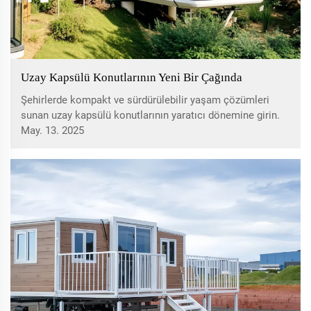
Uzay Kapsülü Konutlarının Yeni Bir Çağında
Şehirlerde kompakt ve sürdürülebilir yaşam çözümleri
sunan uzay kapsülü konutlarının yaratıcı dönemine girin.
Bu evlerin nasıl uzay verimliliğini maksimize ediyor, akıllı
May. 13. 2025
teknolojiyi entegre ediyor ve geleneksel konutlara göre
maliyet etkin seçenekler sunuyor olduğunu keşfedin.