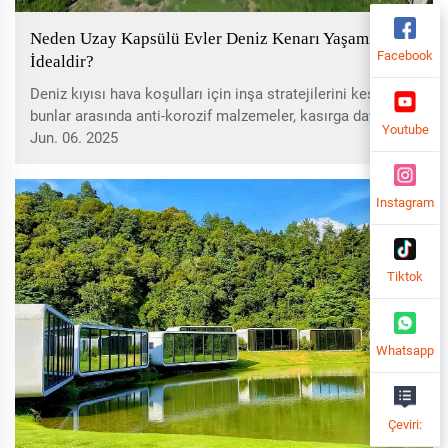
Neden Uzay Kapsülü Evler Deniz Kenarı Yaşamı İçin
Facebook
İdealdir?
Deniz kıyısı hava koşulları için inşa stratejilerini keşfedin,
bunlar arasında anti-korozif malzemeler, kasırga dayanıklı
Youtube
mühendislik ve sel-e Dayanıklı tasarımlar bulunurken,
Jun. 06. 2025
enerji verimli, taşınabilir ve özelleştirilebilir çözümlere
vurgu yapılıyor.
Instagram
Tiktok
Whatsapp
Çeviri: