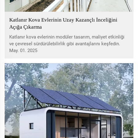
Katlanır Kova Evlerinin Uzay Kazançlı İnceliğini
Açığa Çıkarma
Katlanır kova evlerinin modüler tasarım, maliyet etkinliği
ve çevresel sürdürülebilirlik gibi avantajlarını keşfedin.
Şehirsel barınma çözümleri ve afet yardımı gibi yaratıcı
May. 01. 2025
uygulamaları ve küresel kabulünü öğrenin. Bu evlerin nasıl
uzayı maksimize ederek inşa süresini kısalttıklarını ve
dairesel ekonomiye katkıda bulunduklarını araştırın.