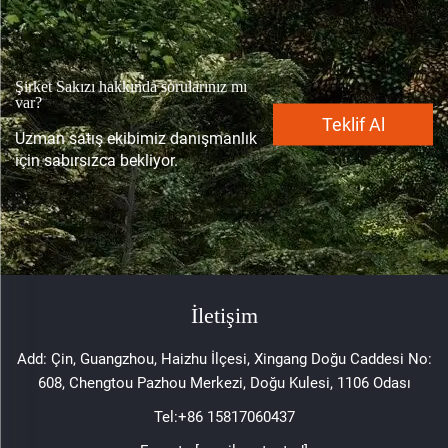
Şirket Sakızı hakkında sorularınız mı
var?
Teklif Al
Uzman satış ekibimiz danışmanlık
için sabırsızca bekliyor.
İletişim
Add: Çin, Guangzhou, Haizhu İlçesi, Xingang Doğu Caddesi No:
608, Chengtou Pazhou Merkezi, Doğu Kulesi, 1106 Odası
Tel:
+86 15817060437