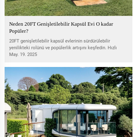
Neden 20FT Genişletilebilir Kapsül Evi O kadar
Popüler?
20FT genişletilebilir kapsül evlerinin sürdürülebilir
yenilikteki rolünü ve popülerlik artışını keşfedin. Hızlı
kurulum, maliyet etkinliği ve modern konut eğilimlerine
May. 19. 2025
uyumlu özelliklerini öğrenin. Ekonomik düşünen satın
alıcılar için ideal olan çevreci evler hakkında bilgi edinin.