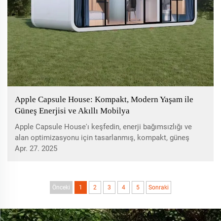
Apple Capsule House: Kompakt, Modern Yaşam ile
Güneş Enerjisi ve Akıllı Mobilya
Apple Capsule House'ı keşfedin, enerji bağımsızlığı ve
alan optimizasyonu için tasarlanmış, kompakt, güneş
enerjili yaşamda bir devrim. Maliyet-etkin prefabrik
Apr. 27. 2025
çözümlerinden, uyumlu konteyner evlerine ve şebekeden
bağımsız ve kentsel ortamlardaki yenilikçi akıllı
teknolojiye kadar her şeyi öğrenin.
Önceki
1
2
3
4
5
Sonraki