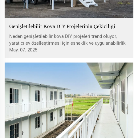
Genişletilebilir Kova DIY Projelerinin Çekiciliği
Neden genişletilebilir kova DIY projeleri trend oluyor,
yaratıcı ev özelleştirmesi için esneklik ve uygulanabilirlik
sunuyor. Düzen özelleştirme, dayanıklı malzemeler, çok
May. 07. 2025
işlevli alanlar ve temel barınma çözümlerini geçen çeşitli
kullanımlar hakkında bilgi edinin. Kolay montaj için
ipuçları ve kompakt yaşam tasarımı hack'leri keşfedin.