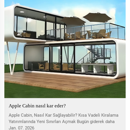
Apple Cabin nasıl kar eder?
Apple Cabin, Nasıl Kar Sağlayabilir? Kısa Vadeli Kiralama
Yatırımlarında Yeni Sınırları Açmak Bugün giderek daha
rekabetçi hale gelen kısa vadeli kiralama piyasasında,
Jan. 07. 2026