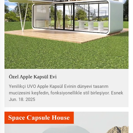
Özel Apple Kapsül Evi
Yenilikçi UVO Apple Kapsül Evinin dünyevi tasarım
mucizesini keşfedin, fonksiyonellikle stil birleşiyor. Esnek
ortamlar, güneş enerjisi uyumlu verimlilik ve modüler
Jun. 18. 2025
mimarideki ana özellikler budur. Hem kentsel hem de
kırsal alanlar için ideal; yaşam alanlarını optimize etme ve
enerji maliyetlerini azaltma konusunda nasıl fayda
sağlayabileceğinizi öğrenin.