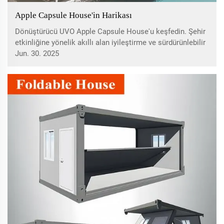
Apple Capsule House'in Harikası
Dönüştürücü UVO Apple Capsule House'u keşfedin. Şehir
etkinliğine yönelik akıllı alan iyileştirme ve sürdürünlebilir
yaşam çözümleri sunan bu ev, enerji verimli sistemler,
Jun. 30. 2025
katlanabilir mobilyalar ve genç profesyoneller ve çevre
bilincine sahip bireyler için ideal olan çeşitli uygulamalara
sahiptir.