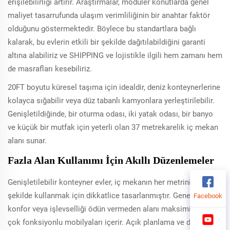
erişilebilirliği artırır. Araştırmalar, modüler konutlarda genel
maliyet tasarrufunda ulaşım verimliliğinin bir anahtar faktör
olduğunu göstermektedir. Böylece bu standartlara bağlı
kalarak, bu evlerin etkili bir şekilde dağıtılabildiğini garanti
altına alabiliriz ve SHIPPING ve lojistikle ilgili hem zamanı hem
de masrafları kesebiliriz.
20FT boyutu küresel taşıma için idealdir, deniz konteynerlerine
kolayca sığabilir veya düz tabanlı kamyonlara yerleştirilebilir.
Genişletildiğinde, bir oturma odası, iki yatak odası, bir banyo
ve küçük bir mutfak için yeterli olan 37 metrekarelik iç mekan
alanı sunar.
Fazla Alan Kullanımı İçin Akıllı Düzenlemeler
Genişletilebilir konteyner evler, iç mekanın her metrini en iyi
şekilde kullanmak için dikkatlice tasarlanmıştır. Genellikle,
Facebook
konfor veya işlevselliği ödün vermeden alanı maksimize eden
çok fonksiyonlu mobilyaları içerir. Açık planlama ve dikey alan