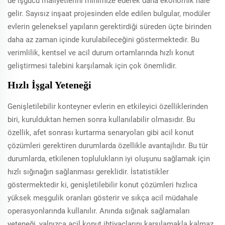
de işgücü maliyetlerini minimize ederek daha ekonomik hale
gelir. Sayısız inşaat projesinden elde edilen bulgular, modüler
evlerin geleneksel yapıların gerektirdiği süreden üçte birinden
daha az zaman içinde kurulabileceğini göstermektedir. Bu
verimlilik, kentsel ve acil durum ortamlarında hızlı konut
geliştirmesi talebini karşılamak için çok önemlidir.
Hızlı İşgal Yeteneği
Genişletilebilir konteyner evlerin en etkileyici özelliklerinden
biri, kurulduktan hemen sonra kullanılabilir olmasıdır. Bu
özellik, afet sonrası kurtarma senaryoları gibi acil konut
çözümleri gerektiren durumlarda özellikle avantajlıdır. Bu tür
durumlarda, etkilenen toplulukların iyi oluşunu sağlamak için
hızlı sığınağın sağlanması gereklidir. İstatistikler
göstermektedir ki, genişletilebilir konut çözümleri hızlıca
yüksek meşgulik oranları gösterir ve sıkça acil müdahale
operasyonlarında kullanılır. Anında sığınak sağlamaları
yeteneği, yalnızca acil konut ihtiyaçlarını karşılamakla kalmaz,