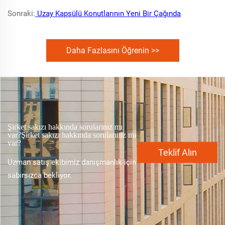
Sonraki:
Uzay Kapsülü Konutlarının Yeni Bir Çağında
Daha Fazlasını Öğrenin >>
Şirket sakızı hakkında sorularınız mı
var?Şirket sakızı hakkında sorularınız mı
var?
Teklif Alın
Uzman satış ekibimiz danışmanlık için
sabırsızca bekliyor.