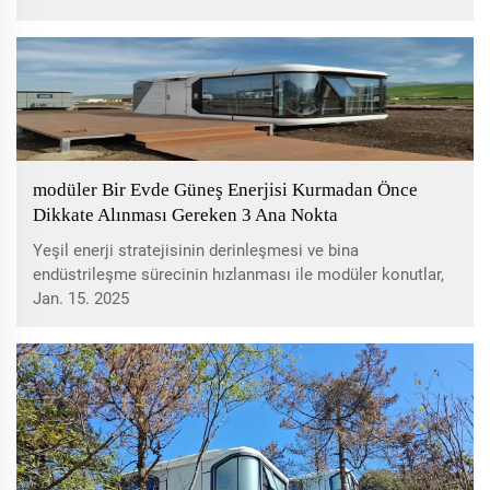
dünyaya doğru ilerlerken, güvenlik problemleri giderek
dikkat çekmeye başlamıştır...
modüler Bir Evde Güneş Enerjisi Kurmadan Önce
Dikkate Alınması Gereken 3 Ana Nokta
Yeşil enerji stratejisinin derinleşmesi ve bina
endüstrileşme sürecinin hızlanması ile modüler konutlar,
giderek daha fazla ilgi çeken bir yapı formu haline
Jan. 15. 2025
gelmiştir. Verimli ve çevre dostu bir yapılaşma biçimi
olarak öne çıkmaktadır...