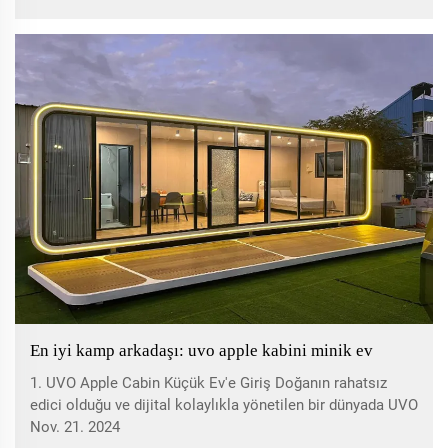
UVO İnşaat Malzemeleri, sektörde...
En iyi kamp arkadaşı: uvo apple kabini minik ev
1. UVO Apple Cabin Küçük Ev'e Giriş Doğanın rahatsız
edici olduğu ve dijital kolaylıkla yönetilen bir dünyada UVO
Apple Cabin Küçük Ev, şehir yaşamından bir kaçış olarak...
Nov. 21. 2024