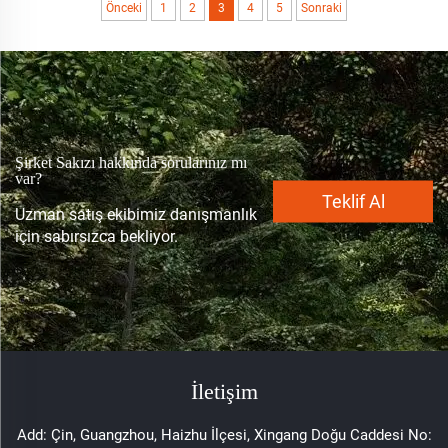
Önceki
1
2
3
4
5
Sonraki
Şirket Sakızı hakkında sorularınız mı
var?
Teklif Al
Uzman satış ekibimiz danışmanlık
için sabırsızca bekliyor.
İletişim
Add: Çin, Guangzhou, Haizhu İlçesi, Xingang Doğu Caddesi No: