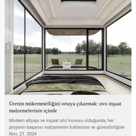
Üretim mükemmelliğini ortaya çıkarmak: uvo inşaat
malzemelerinin içinde
Modern altyapı ve inşaat söz konusu olduğunda, her
projenin başarısı malzemenin kalitesine ve güvenilirliğine
bağlıdır. Üretim konusunda kararlı bir şekilde odaklanan
Nov. 21. 2024