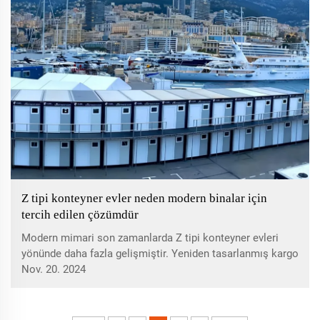
Z tipi konteyner evler neden modern binalar için
tercih edilen çözümdür
Modern mimari son zamanlarda Z tipi konteyner evleri
yönünde daha fazla gelişmiştir. Yeniden tasarlanmış kargo
gemisi konteynerinden üretilen bu şaşırtıcı yapılar, şimdi
Nov. 20. 2024
anında sayılı...