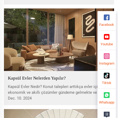
ya da bir zamanlar yükseldiği şehir sınırlarının ötesinde...
Facebook
Youtube
Instagram
Kapsül Evler Nelerden Yapılır?
Tiktok
Kapsül Evler Nedir? Konut talepleri arttıkça evler için daha
ekonomik ve akıllı çözümler gündeme gelmekte ve
özellikle nüfusun sürekli arttığı şehir çevrelerinde kapsül
Dec. 10. 2024
Whatsapp
evler popüler bir hale gelmiştir. Bu evler...