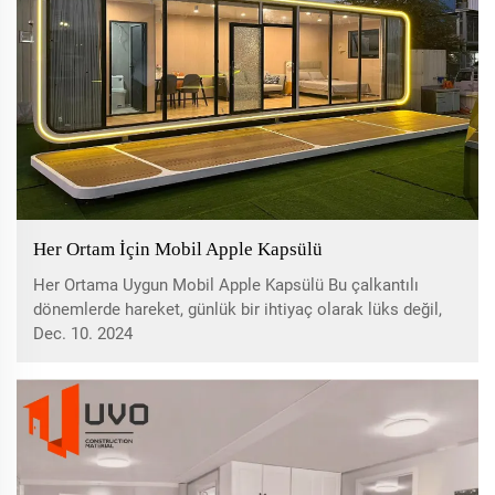
Her Ortam İçin Mobil Apple Kapsülü
Her Ortama Uygun Mobil Apple Kapsülü Bu çalkantılı
dönemlerde hareket, günlük bir ihtiyaç olarak lüks değil,
temel bir ihtiyaç haline gelmiştir. Mobil Apple Kapsülü –
Dec. 10. 2024
Nereye giderseniz gidin, sevdikleriniz her zaman yanınızda
olacaktır...