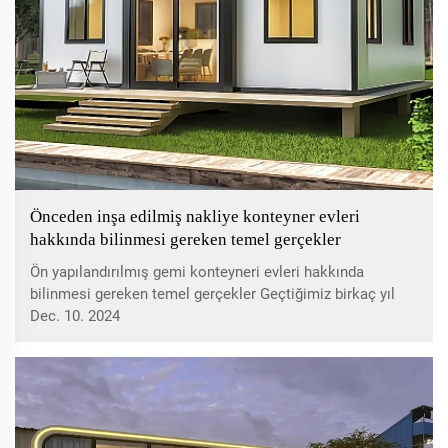
Önceden inşa edilmiş nakliye konteyner evleri
hakkında bilinmesi gereken temel gerçekler
Ön yapılandırılmış gemi konteyneri evleri hakkında
bilinmesi gereken temel gerçekler Geçtiğimiz birkaç yıl
içinde prefabrik gemi konteyneri evleri mimari tasarım ve
Dec. 10. 2024
sürdürülebilir yaşam alanlarında adeta fırtınalar estirdi.
Son bir kaç yıldır...