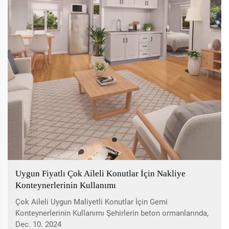
Uygun Fiyatlı Çok Aileli Konutlar İçin Nakliye
Konteynerlerinin Kullanımı
Çok Aileli Uygun Maliyetli Konutlar İçin Gemi
Konteynerlerinin Kullanımı Şehirlerin beton ormanlarında,
daha önce inşa edilmiş gökdelenerin günışığına karıştığı
Dec. 10. 2024