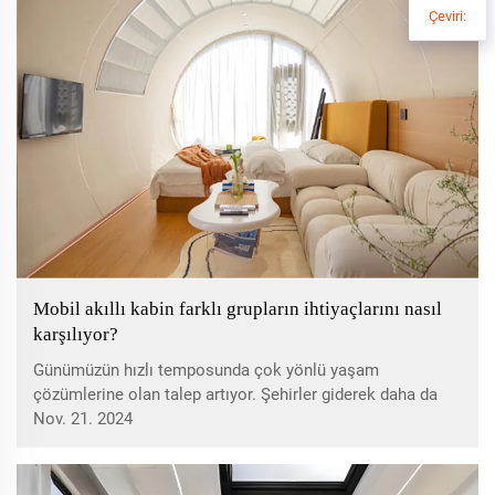
Çeviri:
Mobil akıllı kabin farklı grupların ihtiyaçlarını nasıl
karşılıyor?
Günümüzün hızlı temposunda çok yönlü yaşam
çözümlerine olan talep artıyor. Şehirler giderek daha da
yoğunlaşıyor ve yaşam biçimleri hızla gelişiyor, alternatif
Nov. 21. 2024
ihtiyaçları olan daha çeşitli sakinlere hitap etmek daha da
önemli hale geliyor...