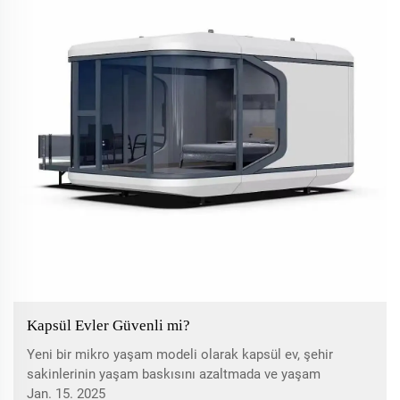
Kapsül Evler Güvenli mi?
Yeni bir mikro yaşam modeli olarak kapsül ev, şehir
sakinlerinin yaşam baskısını azaltmada ve yaşam
maliyetini düşürmede olumlu bir öneme sahiptir. Ancak
Jan. 15. 2025