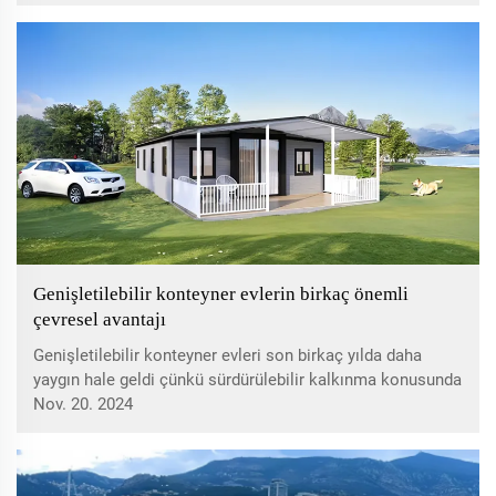
Genişletilebilir konteyner evlerin birkaç önemli
çevresel avantajı
Genişletilebilir konteyner evleri son birkaç yılda daha
yaygın hale geldi çünkü sürdürülebilir kalkınma konusunda
birçok avantajı var. Bu yüzden bunların çoğu geri
Nov. 20. 2024
dönüştürülmüş nakliye konteynerleri ile oluşturuldu ve
onlar için inşa edildi...