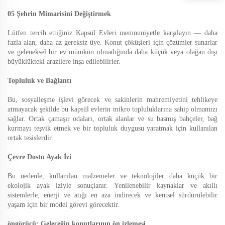
05 Şehrin Mimarisini Değiştirmek
Lütfen tercih ettiğiniz Kapsül Evleri memnuniyetle karşılayın — daha
fazla alan, daha az gereksiz üye. Konut çöküşleri için çözümler sunarlar
ve geleneksel bir ev mümkün olmadığında daha küçük veya olağan dışı
büyüklükteki arazilere inşa edilebilirler.
Topluluk ve Bağlantı
Bu, sosyalleşme işlevi görecek ve sakinlerin mahremiyetini tehlikeye
atmayacak şekilde bu kapsül evlerin mikro topluluklarına sahip olmamızı
sağlar. Ortak çamaşır odaları, ortak alanlar ve su basmış bahçeler, bağ
kurmayı teşvik etmek ve bir topluluk duygusu yaratmak için kullanılan
ortak tesislerdir.
Çevre Dostu Ayak İzi
Bu nedenle, kullanılan malzemeler ve teknolojiler daha küçük bir
ekolojik ayak iziyle sonuçlanır. Yenilenebilir kaynaklar ve akıllı
sistemlerle, enerji ve atığı en aza indirecek ve kentsel sürdürülebilir
yaşam için bir model görevi görecektir.
öngörücü: Geleceğin konutlarının ön izlemesi