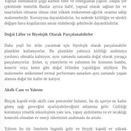
Yapısal elemanların çoğu karbon fiber ve fiberglastan yapılır. Düşük yer
çekiminde temizlik Bunlar ayrıca hafif, yapısal olarak sağlam bir ev
tasarlarken olmazsa olmaz olan yüksek mukavemet-ağırlık oranına sahip
malzemelerdir. Korozyona dayanıklıdırlar, bu nedenle kirliliğin ve sürekli
değişen hava koşullarının sorun olabileceği şehirlerde dayanıklıdırlar.
Doğal Lifler ve Biyolojik Olarak Parçalanabilirler
Daha yeşil bir ürün yaratmak için biyolojik olarak parçalanabilir
plastikler kullanıyorlar. Bu plastikler yalnızca kirliliği azaltmaya
yardımcı olmakla kalmıyor, aynı zamanda zamanla doğal olarak yavaşça
parçalanıyorlar. Şirket, iç yüzeylerin ve yalıtımın bir kısmının bambu,
kenevir veya keten gibi doğal liflerden yapıldığını söylüyor. Bu
malzemeler mükemmel termal performans sunarken aynı zamanda yaşam
alanına doğal bir kalite de katıyor.
Akıllı Cam ve Yalıtım
Birçok kapsül evde akıllı cam pencereler bulunur, bu da içeriye ne kadar
güneş ışığı gireceğini ayarlayabileceğiniz anlamına gelir. Gizliliği
korumaya yönelik teknolojinin yanı sıra, yapay aydınlatma ve ev sıcaklığı
kontrolü olmadan ev enerji tüketimini azaltmada da artıdır.
Yalıtım bu tür listelerin başında gelir ve birçok kapsül ev yüksek