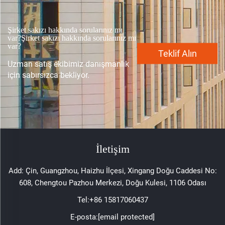
Şirket sakızı hakkında sorularınız mı
var?Şirket sakızı hakkında sorularınız mı
var?
Teklif Alın
Uzman satış ekibimiz danışmanlık
için sabırsızca bekliyor.
İletişim
Add: Çin, Guangzhou, Haizhu İlçesi, Xingang Doğu Caddesi No:
608, Chengtou Pazhou Merkezi, Doğu Kulesi, 1106 Odası
Tel:
+86 15817060437
E-posta:
[email protected]