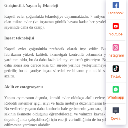
Girişimcilik Yaşam İş Teknoloji
Facebook
Kapsül evler çoğunlukla teknolojiye dayanmaktadır. 7 milyon dolara mal
olan mikro evler (ve inşaattan günlük hayata kadar her şeydeki teknoloji
sayesinde daha da cazip).
Youtube
İnşaat teknolojisi
Kapsül evler çoğunlukla prefabrik olarak inşa edilir. Bu, parçaları
fabrikanın yüksek kaliteli, ikametgah kontrollü ortamında yapmalarına
Instagram
yardımcı oldu, bu da daha fazla kaliteyi ve israfı gösteriyor. Bu elemanlar
daha sonra son derece kısa bir sürede yerinde yerleştirilmeye hazır hale
getirilir, bu da şantiye inşaat süresini ve binanın yanındaki saldırıyı bile
azaltır.
Tiktok
Akıllı ev entegrasyonu
Whatsapp
Yapım aşamasının dışında, kapsül evler oldukça akıllı evlere entegredir.
Robotik sistemler ışığı, ısıyı ve hatta mobilya düzenlemesini kontrol eder.
Bu verilerle yaşamı daha konforlu hale getirmenin yanı sıra, sistemler bir
sakinin ikamette olduğunu öğrenebileceği ve yalnızca kaynaklara ihtiyaç
Çeviri:
duyulduğunda çalışabileceği için enerji verimliliğinin de bu şekilde teşvik
edilmesine yardımcı olabilir.