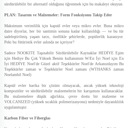
sürdürülebilir bir alternatif olduğunu öğrenmek için bu makaleyi okuyun.
PLAN: Tasarım ve Malzemeler: Form Fonksiyonu Takip Eder
Maksimum verimlilik için kapsül evler veya mikro evler. Buna mikro
daire diyorlar, her bir santimin sonuna kadar kullanıldığı — ve bu tür
sadeleştirilmiş yaşam tarzı, özellikle şehirlerde, popülerlik kazanıyor.
Peki bu fütüristik evler aslında ne içeriyor?
Sadece NOOKITE Taşınabilir Sürdürülebilir Kaynaklar HEDİYE Eşim
için Hediye Bu Çok Yüksek Benim kullanımım W/En İyi Noel için En
İyi HEDİYE Noel'de Güzel aktif Teşekkürler Noel'de Arkanızdayım Bu
Teşekkürler zaman w Teşekkürler Noel zamanı (WTHANKS zaman
Noelambil Noel)
Kapsül evler harika bir çözüm olmayacak, ancak yüksek teknoloji
kompozitler ve sürdürülebilir malzemelerin bir karışımını kullanacaklar.
Bu malzemelere düşük ağırlıkta, çevre dostu bir malzeme ve
VOLCANIZED (yüksek sıcaklık polimerizasyonu) nedeniyle dayanıklılık
uygulanmıştır.
Karbon Fiber ve Fiberglas