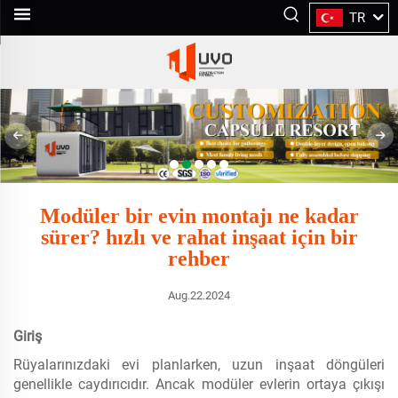
TR
Modüler bir evin montajı ne kadar
sürer? hızlı ve rahat inşaat için bir
rehber
Aug.22.2024
Giriş
Rüyalarınızdaki evi planlarken, uzun inşaat döngüleri
genellikle caydırıcıdır. Ancak modüler evlerin ortaya çıkışı