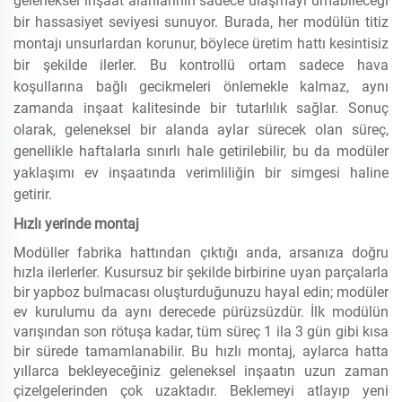
geleneksel inşaat alanlarının sadece ulaşmayı umabileceği
bir hassasiyet seviyesi sunuyor. Burada, her modülün titiz
montajı unsurlardan korunur, böylece üretim hattı kesintisiz
bir şekilde ilerler. Bu kontrollü ortam sadece hava
koşullarına bağlı gecikmeleri önlemekle kalmaz, aynı
zamanda inşaat kalitesinde bir tutarlılık sağlar. Sonuç
olarak, geleneksel bir alanda aylar sürecek olan süreç,
genellikle haftalarla sınırlı hale getirilebilir, bu da modüler
yaklaşımı ev inşaatında verimliliğin bir simgesi haline
getirir.
Hızlı yerinde montaj
Modüller fabrika hattından çıktığı anda, arsanıza doğru
hızla ilerlerler. Kusursuz bir şekilde birbirine uyan parçalarla
bir yapboz bulmacası oluşturduğunuzu hayal edin; modüler
ev kurulumu da aynı derecede pürüzsüzdür. İlk modülün
varışından son rötuşa kadar, tüm süreç 1 ila 3 gün gibi kısa
bir sürede tamamlanabilir. Bu hızlı montaj, aylarca hatta
yıllarca bekleyeceğiniz geleneksel inşaatın uzun zaman
çizelgelerinden çok uzaktadır. Beklemeyi atlayıp yeni