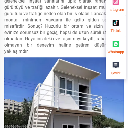
geleneksel inşaat sahalarını tipik olarak rahatsız eden
gürültüyü ve trafiği azaltır. Geleneksel inşaat, müdahaleci,
Instagram
gürültülü ve trafiğe neden olan bir iş olabilir, ancak modüler
montaj, minimum yaygara ile gelip giden sessiz bir
misafirdir. Sonuç? Huzurlu bir ortam ve sizin için yeni
Tiktok
evinize sorunsuz bir geçiş, hepsi de uzun süreli rahatsızlık
olmadan. Hayalinizdeki eve taşınmayı keyifli, rahatsız edici
olmayan bir deneyim haline getiren düşünceli bir
yaklaşımdır.
Whatsapp
Çeviri: