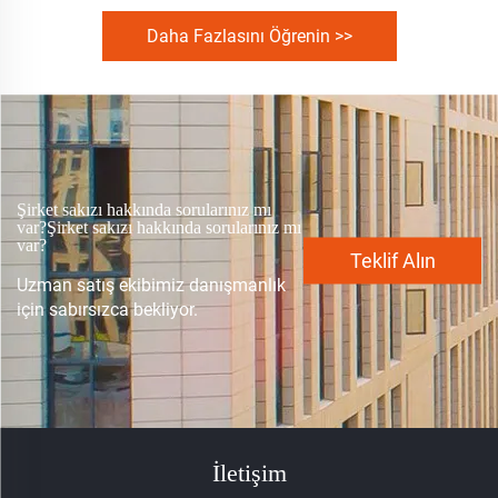
Daha Fazlasını Öğrenin >>
Şirket sakızı hakkında sorularınız mı
var?Şirket sakızı hakkında sorularınız mı
var?
Teklif Alın
Uzman satış ekibimiz danışmanlık
için sabırsızca bekliyor.
İletişim