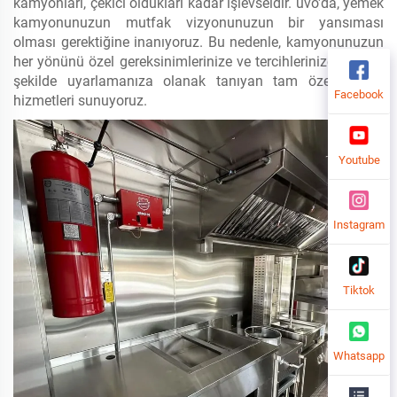
kamyonları, çekici oldukları kadar işlevseldir. uvo'da, yemek
kamyonunuzun mutfak vizyonunuzun bir yansıması
olması gerektiğine inanıyoruz. Bu nedenle, kamyonunuzun
her yönünü özel gereksinimlerinize ve tercihlerinize uyacak
şekilde uyarlamanıza olanak tanıyan tam özelleştirme
Facebook
hizmetleri sunuyoruz.
Youtube
Instagram
Tiktok
Whatsapp