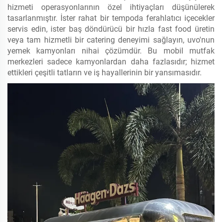
hizmeti operasyonlarının özel ihtiyaçları düşünülerek
tasarlanmıştır. İster rahat bir tempoda ferahlatıcı içecekler
servis edin, ister baş döndürücü bir hızla fast food üretin
veya tam hizmetli bir catering deneyimi sağlayın, uvo'nun
yemek kamyonları nihai çözümdür. Bu mobil mutfak
merkezleri sadece kamyonlardan daha fazlasıdır; hizmet
ettikleri çeşitli tatların ve iş hayallerinin bir yansımasıdır.