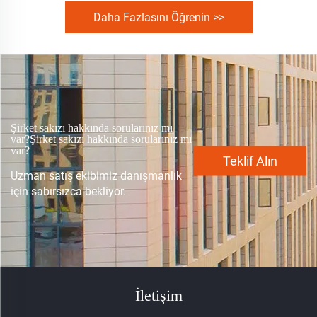
Daha Fazlasını Öğrenin >>
Şirket sakızı hakkında sorularınız mı
var?Şirket sakızı hakkında sorularınız mı
var?
Teklif Alın
Uzman satış ekibimiz danışmanlık
için sabırsızca bekliyor.
İletişim