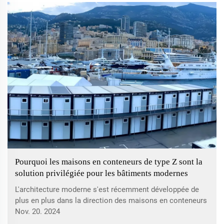
fabriquées à partir de conteneurs maritimes recyclés et
ont été conçues pour...
Pourquoi les maisons en conteneurs de type Z sont la
solution privilégiée pour les bâtiments modernes
L'architecture moderne s'est récemment développée de
plus en plus dans la direction des maisons en conteneurs
de type Z. Ces structures incroyables, fabriquées à partir
Nov. 20. 2024
de conteneurs de navires de marchandises