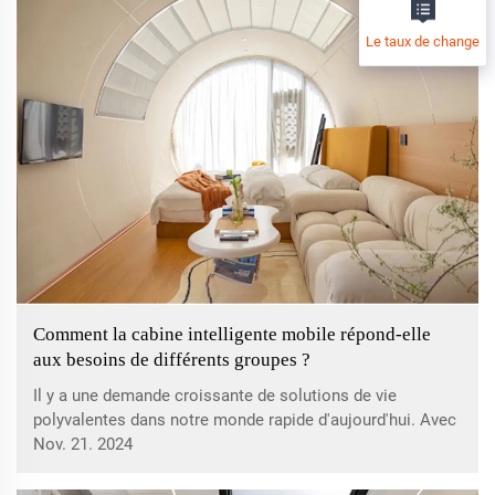
population augmente constamment. Elles sont...
Le taux de change
Comment la cabine intelligente mobile répond-elle
aux besoins de différents groupes ?
Il y a une demande croissante de solutions de vie
polyvalentes dans notre monde rapide d'aujourd'hui. Avec
des villes qui deviennent de plus en plus densifiées et des
Nov. 21. 2024
modes de vie qui évoluent rapidement, répondre aux
besoins variés de résidents avec des exigences