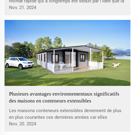
monde rapide qui a longtemps été séduit par l'idée que la
nature était inconfortable et que la commodité numérique
Nov. 21. 2024
régnait en maître, la Tiny House UVO Apple Cabin
représente une évasion urbaine vers...
Plusieurs avantages environnementaux significatifs
des maisons en conteneurs extensibles
Les maisons conteneurs extensibles deviennent de plus
en plus courantes ces dernières années car elles
présentent de nombreux avantages en ce qui concerne le
Nov. 20. 2024
développement durable. Beaucoup d'entre elles sont