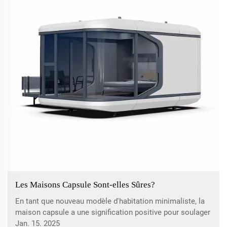
Les Maisons Capsule Sont-elles Sûres?
En tant que nouveau modèle d'habitation minimaliste, la
maison capsule a une signification positive pour soulager
la pression liée au logement des résidents urbains et
Jan. 15. 2025