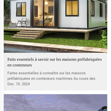
Faits essentiels à savoir sur les maisons préfabriquées
en conteneurs
Faites essentielles à connaître sur les maisons
préfabriquées en conteneurs maritimes Au cours des
dernières années, les maisons préfabriquées en
Dec. 10. 2024
conteneurs maritimes ont conquis par storm le domaine
de l'architecture et celui du mode de vie durable. Au cours
des dernières années,...