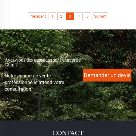
reconditionnés, sont devenues instantanément un design
largement renommé pour nombre...
Précédent
1
2
3
4
5
Suivant
Avez-vous des questions sur l'entreprise
Gum ?
Demander un devis
Notre équipe de vente
professionnelle attend votre
consultation.
CONTACT