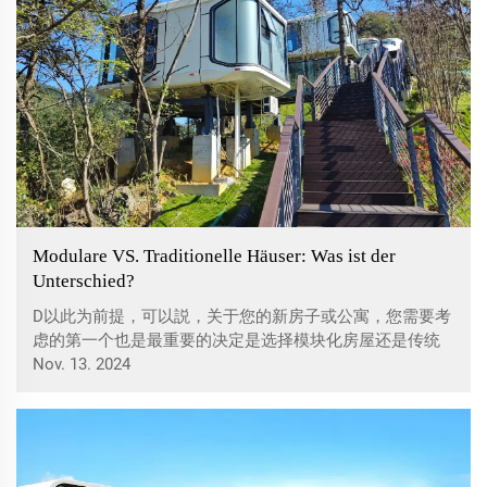
Modulare VS. Traditionelle Häuser: Was ist der
Unterschied?
D以此为前提，可以説，关于您的新房子或公寓，您需要考
虑的第一个也是最重要的决定是选择模块化房屋还是传统
建造的房屋。每种建筑方法都有其自身的优缺点，权衡它
Nov. 13. 2024
们对于做出正确的决定至关重要。在这篇文章中，我们将
着眼于模块化房屋和传统房屋之间几个重要的差异，涉及
建设时间、成本、质量和环境影响。