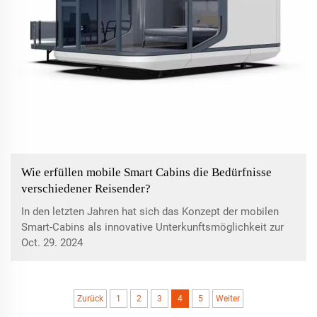
Wie erfüllen mobile Smart Cabins die Bedürfnisse
verschiedener Reisender?
In den letzten Jahren hat sich das Konzept der mobilen
Smart-Cabins als innovative Unterkunftsmöglichkeit zur
Befriedigung der Bedürfnisse verschiedener Reisender
Oct. 29. 2024
immer mehr durchgesetzt. Durch die Kombination von
moderner Technologie, Umweltfreundlichkeit und
Personalisierung erweisen sich diese Cabins ...
Zurück
1
2
3
4
5
Weiter