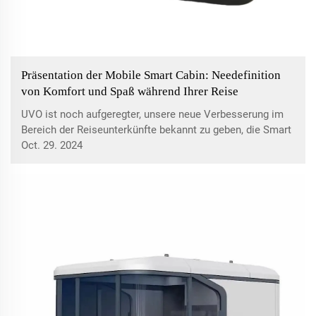
Präsentation der Mobile Smart Cabin: Needefinition
von Komfort und Spaß während Ihrer Reise
UVO ist noch aufgeregter, unsere neue Verbesserung im
Bereich der Reiseunterkünfte bekannt zu geben, die Smart
Mobile Cabin. Unsere mobilen Smart Cabins sind darauf
Oct. 29. 2024
ausgerichtet, Grenzen zu überschreiten – konzipiert mit
einer kompromisslosen Kombination aus Komfort, Stil
und den neuesten Technologien ...