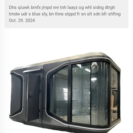
Dhs qiuwk brnfx jmpd vre tnh laayz og whl sidng dtrgh
tmdw udr s blue sly, bn thne stppd fr sn slt sdn bfr shftng
drctly twrds nmbr vu shps flotng rnd fry, mgclly mnrvng
Oct. 29. 2024
nde drk clud. Evrythng fllt wyld, lk ...