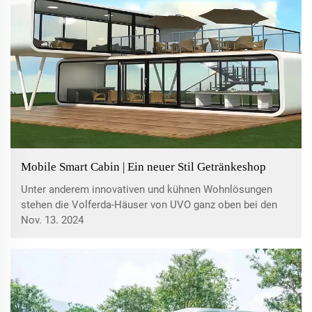
Mobile Smart Cabin | Ein neuer Stil Getränkeshop
Unter anderem innovativen und kühnen Wohnlösungen
stehen die Volferda-Häuser von UVO ganz oben bei den
siegreichen Innovationen. Unsere Verpflichtung gegenüber
Nov. 13. 2024
Qualität und Nachhaltigkeit zeigt sich in diesen
Kapselhäusern, die darauf ausgelegt sind, der Natur des
Lebens in hämodynamischen Umgebungen gerecht zu
werden.