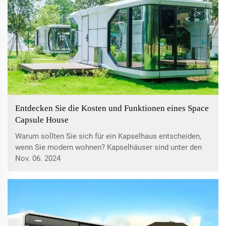
Entdecken Sie die Kosten und Funktionen eines Space
Capsule House
Warum sollten Sie sich für ein Kapselhaus entscheiden,
wenn Sie modern wohnen? Kapselhäuser sind unter den
neuesten Wohninnovationen einzigartig, da sie großen
Nov. 06. 2024
Wert auf die Optimierung des verfügbaren Platzes legen.
Jedes einzelne Element in solchen Häusern wurde
sorgfältig geplant, um ...