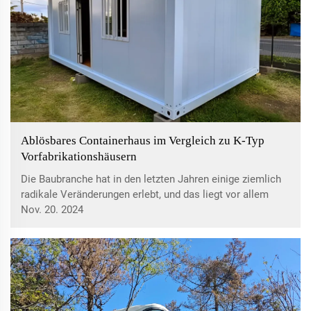
Ablösbares Containerhaus im Vergleich zu K-Typ
Vorfabrikationshäusern
Die Baubranche hat in den letzten Jahren einige ziemlich
radikale Veränderungen erlebt, und das liegt vor allem
daran, dass immer mehr Menschen nach einem
Nov. 20. 2024
praktischeren, effizienteren und kosteneffektiveren Ansatz
suchen ...