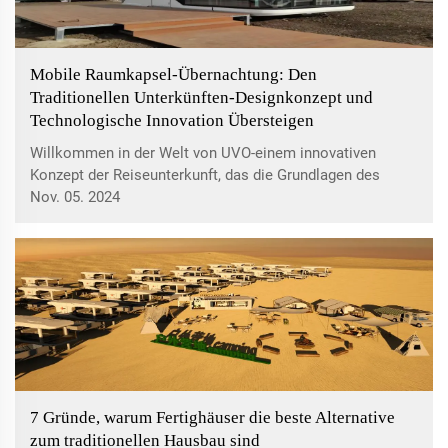
Mobile Raumkapsel-Übernachtung: Den
Traditionellen Unterkünften-Designkonzept und
Technologische Innovation Übersteigen
Willkommen in der Welt von UVO-einem innovativen
Konzept der Reiseunterkunft, das die Grundlagen des
Gastgewerbes neu definiert. Die beste Kombination aus
Nov. 05. 2024
modernster Technologie und einzigartigem Komfort in
einer inspirierenden und immersiven Wohnerfahrung...
7 Gründe, warum Fertighäuser die beste Alternative
zum traditionellen Hausbau sind