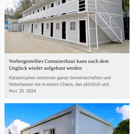
Vorhergestelltes Containerhaus kann nach dem
Unglück wieder aufgebaut werden
Katastrophen zerstören ganze Gemeinschaften und
hinterlassen sie in einem Chaos, das plötzlich und
allumfassend sein kann. Häuser und Gebäude werden
Nov. 20. 2024
zerstört, Menschen und Familien vertrieben; all dies
schafft eine katastrophale Situation für die betroffene
Gemeinschaft.