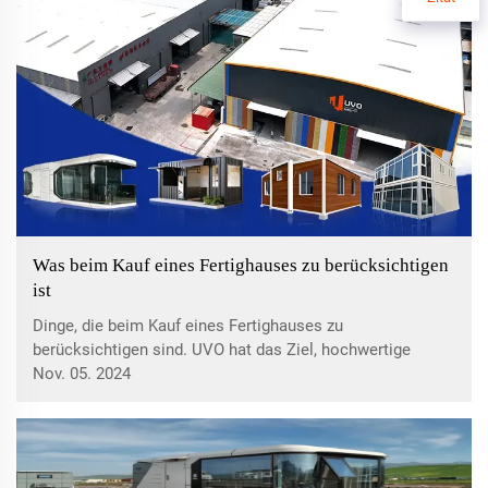
Was beim Kauf eines Fertighauses zu berücksichtigen
ist
Dinge, die beim Kauf eines Fertighauses zu
berücksichtigen sind. UVO hat das Ziel, hochwertige
Fertighäuser herzustellen, um einzigartige Bedürfnisse und
Nov. 05. 2024
Wünsche zu erfüllen. Es ist uns wichtig, dass jede
Entscheidung rund um den Kauf eines Fertighauses
sorgfältig getroffen wird...