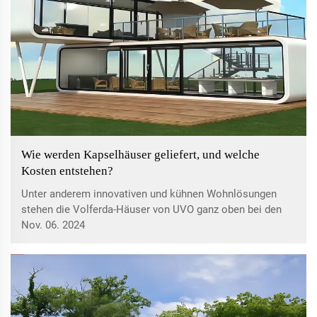
Wie werden Kapselhäuser geliefert, und welche
Kosten entstehen?
Unter anderem innovativen und kühnen Wohnlösungen
stehen die Volferda-Häuser von UVO ganz oben bei den
siegreichen Innovationen. Unsere Verpflichtung gegenüber
Nov. 06. 2024
Qualität und Nachhaltigkeit zeigt sich in diesen
Kapselhäusern, die darauf ausgelegt sind, der Natur des
Lebens in hämodynamischen Umgebungen gerecht zu
werden.