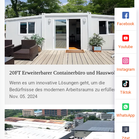
Facebook
Youtube
Instagram
20FT Erweiterbarer Containerbüro und Hauswohnung
Wenn es um innovative Lösungen geht, um die
Bedürfnisse des modernen Arbeitsraums zu erfüllen, ist
Tiktok
UVO ein führender Anbieter hochwertiger erweiterbarer
Nov. 05. 2024
Containerbüros. Die Verpflichtung zur Exzellenz und
Nachhaltigkeit zeigt sich in seinen 20FT Erweiterbaren
WhatsApp
Containerbüros…
Zitat