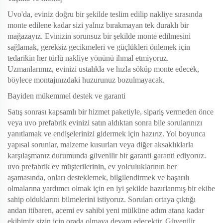
Uvo'da, eviniz doğru bir şekilde teslim edilip nakliye sırasında
monte edilene kadar sizi yalnız bırakmayan tek duraklı bir
mağazayız. Evinizin sorunsuz bir şekilde monte edilmesini
sağlamak, gereksiz gecikmeleri ve güçlükleri önlemek için
tedarikin her türlü nakliye yönünü ihmal etmiyoruz.
Uzmanlarımız, evinizi ustalıkla ve hızla söküp monte edecek,
böylece montajınızdaki huzurunuz bozulmayacak.
Bayiden mükemmel destek ve garanti
Satış sonrası kapsamlı bir hizmet paketiyle, sipariş vermeden önce
veya uvo prefabrik evinizi satın aldıktan sonra bile sorularınızı
yanıtlamak ve endişelerinizi gidermek için hazırız. Yol boyunca
yapısal sorunlar, malzeme kusurları veya diğer aksaklıklarla
karşılaşmanız durumunda güvenilir bir garanti garanti ediyoruz.
uvo prefabrik ev müşterilerinin, ev yolculuklarının her
aşamasında, onları desteklemek, bilgilendirmek ve başarılı
olmalarına yardımcı olmak için en iyi şekilde hazırlanmış bir ekibe
sahip olduklarını bilmelerini istiyoruz. Soruları ortaya çıktığı
andan itibaren, acemi ev sahibi yeni mülküne adım atana kadar
ekibimiz sizin için orada olmaya devam edecektir. Güvenilir