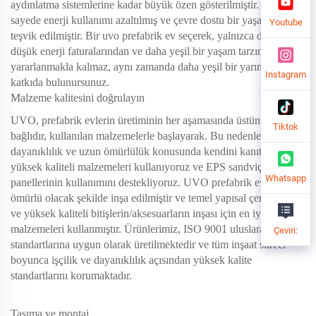
aydınlatma sistemlerine kadar büyük özen gösterilmiştir. Bu
sayede enerji kullanımı azaltılmış ve çevre dostu bir yaşam tarzı
Youtube
teşvik edilmiştir. Bir uvo prefabrik ev seçerek, yalnızca daha
düşük enerji faturalarından ve daha yeşil bir yaşam tarzından
yararlanmakla kalmaz, aynı zamanda daha yeşil bir yarına da
Instagram
katkıda bulunursunuz.
Malzeme kalitesini doğrulayın
UVO, prefabrik evlerin üretiminin her aşamasında üstün işçiliğe
Tiktok
bağlıdır, kullanılan malzemelerle başlayarak. Bu nedenle,
dayanıklılık ve uzun ömürlülük konusunda kendini kanıtlamış en
yüksek kaliteli malzemeleri kullanıyoruz ve EPS sandviç
Whatsapp
panellerinin kullanımını destekliyoruz. UVO prefabrik evleri uzun
ömürlü olacak şekilde inşa edilmiştir ve temel yapısal çerçevenin
ve yüksek kaliteli bitişlerin/aksesuarların inşası için en iyi
malzemeleri kullanmıştır. Ürünlerimiz, ISO 9001 uluslararası
Çeviri:
standartlarına uygun olarak üretilmektedir ve tüm inşaat süreci
boyunca işçilik ve dayanıklılık açısından yüksek kalite
standartlarını korumaktadır.
Taşıma ve montaj