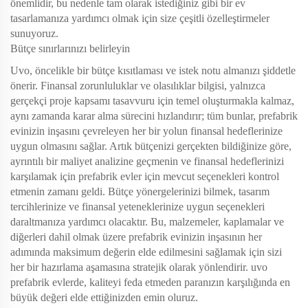
önemlidir, bu nedenle tam olarak istediğiniz gibi bir ev
tasarlamanıza yardımcı olmak için size çeşitli özelleştirmeler
sunuyoruz.
Bütçe sınırlarınızı belirleyin
Uvo, öncelikle bir bütçe kısıtlaması ve istek notu almanızı şiddetle
önerir. Finansal zorunluluklar ve olasılıklar bilgisi, yalnızca
gerçekçi proje kapsamı tasavvuru için temel oluşturmakla kalmaz,
aynı zamanda karar alma sürecini hızlandırır; tüm bunlar, prefabrik
evinizin inşasını çevreleyen her bir yolun finansal hedeflerinize
uygun olmasını sağlar. Artık bütçenizi gerçekten bildiğinize göre,
ayrıntılı bir maliyet analizine geçmenin ve finansal hedeflerinizi
karşılamak için prefabrik evler için mevcut seçenekleri kontrol
etmenin zamanı geldi. Bütçe yönergelerinizi bilmek, tasarım
tercihlerinize ve finansal yeteneklerinize uygun seçenekleri
daraltmanıza yardımcı olacaktır. Bu, malzemeler, kaplamalar ve
diğerleri dahil olmak üzere prefabrik evinizin inşasının her
adımında maksimum değerin elde edilmesini sağlamak için sizi
her bir hazırlama aşamasına stratejik olarak yönlendirir. uvo
prefabrik evlerde, kaliteyi feda etmeden paranızın karşılığında en
büyük değeri elde ettiğinizden emin oluruz.