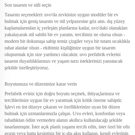
Son tasarım ve stili seçin
Tasarım seçenekleri: uvo'da zevkinize uygun modüler bir ev
bulmak için geniş tasarım ve stil yelpazesine göz atın. dış yüzey
kaplamalarından iç yerleşim planlarına kadar, uvo'daki olanakları
yakalayarak stil sahibi bir ev yaratın. tercihiniz ne olursa olsun -
modern bir dokunuşa sahip temiz çizgiler veya bir tutam sıcaklıkla
rahat alanlar olsun - ekibimiz kişiliğinize uygun bir tasarım
oluşturmak için size yardımcı olacaktır. uvo prefabrik evlerini
tasarım duyarlılıklarınızı ve yaşam tarzı isteklerinizi yansıtacak
şekilde özelleştiriyoruz.
Boyutunuza ve düzeninize karar verin
Prefabrik eviniz için doğru boyutu seçmek, ihtiyaçlarınıza ve
tercihlerinize uygun bir ev yaratmak için kritik öneme sahiptir.
İşlevi en üst düzeye çıkaran ve özelliklerinize uyan bir düzen
bulmak için uzmanlarımızla çalışın. Uvo evleri, konfordan veya
rahatlıktan ödün vermeden alanın akıllıca kullanılacağı şekilde
tasarlanmıştır. İster açık planlı yaşamı tercih edin, ister özel bir ofis
ayırın veya hatta kesintisiz bir iç-dış akış kullanın, kendi evlerinin