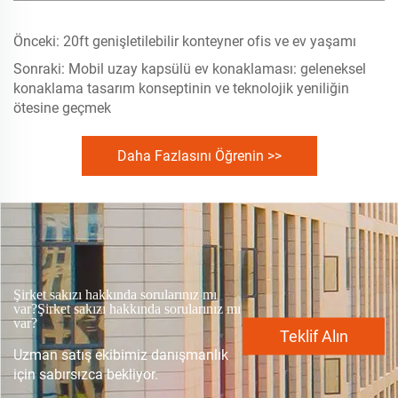
Önceki:
20ft genişletilebilir konteyner ofis ve ev yaşamı
Sonraki:
Mobil uzay kapsülü ev konaklaması: geleneksel
konaklama tasarım konseptinin ve teknolojik yeniliğin
ötesine geçmek
Daha Fazlasını Öğrenin >>
Şirket sakızı hakkında sorularınız mı
var?Şirket sakızı hakkında sorularınız mı
var?
Teklif Alın
Uzman satış ekibimiz danışmanlık
için sabırsızca bekliyor.