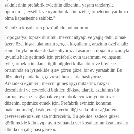
sakinlerinin prefabrik evlerinin düzenini, yaşam tarzlarıyla
optimum işlevsellik ve uyumluluk için özelleştirmelerine yardımcı
olma kapasitesine sahibiz."
Sitenizin koşullarını göz önünde bulundurun
Topoğrafya, toprak durumu, mevcut altyapı ve yağış dahil olmak
üzere özel inşaat alanınızın gerçek koşullarını, arazinin özel analiz
sonuçlarıyla birlikte dikkate alıyoruz. Tasarımcı, doğal manzarayla
uyumlu hale getirmek için prefabrik evin tasarımını ve inşasını
iyileştirmek için alanla ilgili bilgileri kullanabilir ve böylece
ortamında en iyi şekilde işlev gören güzel bir ev yaratabilir. Bu
düzenleri planlarken, çevresel hususlarla başlıyoruz.
Arazideki eğimleri, mevcut güneş ışığı miktarını, rüzgar
desenlerini ve çevredeki bitkileri dikkate alarak, azaltılmış bir
karbon ayak izi sağlamak ve prefabrik evinizin yönünü ve
düzenini optimize etmek için. Prefabrik evinizin konumu,
maksimum doğal ışık, enerji verimliliği ve konfor sağlarken
çevresel etkinizi en aza indirecektir. Bu şekilde, sadece güzel
görünmekle kalmayıp, aynı zamanda yer koşullarının kısıtlamaları
altında da çalışması gerekir.