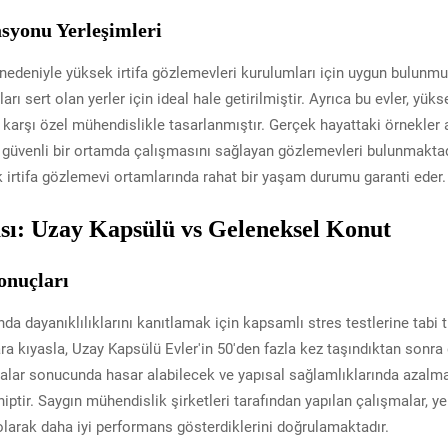
syonu Yerleşimleri
 nedeniyle yüksek irtifa gözlemevleri kurulumları için uygun bulunmu
rı sert olan yerler için ideal hale getirilmiştir. Ayrıca bu evler, yükse
a karşı özel mühendislikle tasarlanmıştır. Gerçek hayattaki örnekler 
e güvenli bir ortamda çalışmasını sağlayan gözlemevleri bulunmaktadı
k irtifa gözlemevi ortamlarında rahat bir yaşam durumu garanti eder.
ası: Uzay Kapsülü vs Geleneksel Konut
sonuçları
a dayanıklılıklarını kanıtlamak için kapsamlı stres testlerine tabi tu
ara kıyasla, Uzay Kapsülü Evler'in 50'den fazla kez taşındıktan sonra d
malar sonucunda hasar alabilecek ve yapısal sağlamlıklarında azalm
iptir. Saygın mühendislik şirketleri tarafından yapılan çalışmalar, y
olarak daha iyi performans gösterdiklerini doğrulamaktadır.