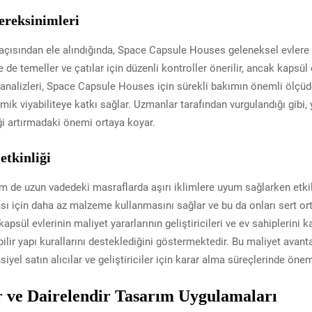
ereksinimleri
 açısından ele alındığında, Space Capsule Houses geleneksel evlere
 de temeller ve çatılar için düzenli kontroller önerilir, ancak kapsül 
ör analizleri, Space Capsule Houses için sürekli bakımın önemli ölç
mik viyabiliteye katkı sağlar. Uzmanlar tarafından vurgulandığı gibi,
iği artırmadaki önemi ortaya koyar.
etkinliği
 de uzun vadedeki masraflarda aşırı iklimlere uyum sağlarken etkile
ması için daha az malzeme kullanmasını sağlar ve bu da onları sert o
apsül evlerinin maliyet yararlarının geliştiricileri ve ev sahiplerini k
ilir yapı kurallarını desteklediğini göstermektedir. Bu maliyet avantaj
yel satın alıcılar ve geliştiriciler için karar alma süreçlerinde önem
r ve Dairelendir Tasarım Uygulamaları