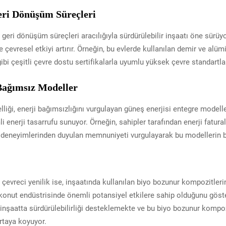
ri Dönüşüm Süreçleri
 geri dönüşüm süreçleri aracılığıyla sürdürülebilir inşaatı öne sürüy
ve çevresel etkiyi artırır. Örneğin, bu evlerde kullanılan demir ve al
bi çeşitli çevre dostu sertifikalarla uyumlu yüksek çevre standartla
Bağımsız Modeller
elliği, enerji bağımsızlığını vurgulayan güneş enerjisi entegre modell
 enerji tasarrufu sunuyor. Örneğin, sahipler tarafından enerji fatural
 deneyimlerinden duyulan memnuniyeti vurgulayarak bu modellerin b
evreci yenilik ise, inşaatında kullanılan biyo bozunur kompozitleri
, konut endüstrisinde önemli potansiyel etkilere sahip olduğunu göst
i, inşaatta sürdürülebilirliği desteklemekte ve bu biyo bozunur kompoz
rtaya koyuyor.