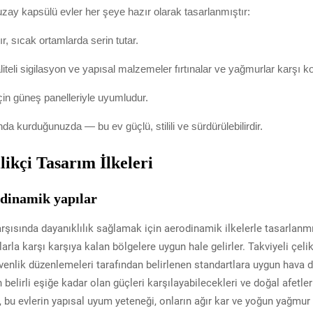
uzay kapsülü evler her şeye hazır olarak tasarlanmıştır:
ır, sıcak ortamlarda serin tutar.
eli sigilasyon ve yapısal malzemeler fırtınalar ve yağmurlar karşı 
in güneş panelleriyle uyumludur.
 kurduğunuzda — bu ev güçlü, stilili ve sürdürülebilirdir.
ikçi Tasarım İlkeleri
rodinamik yapılar
arşısında dayanıklılık sağlamak için aerodinamik ilkelerle tasarlanmı
arla karşı karşıya kalan bölgelere uygun hale gelirler. Takviyeli çeli
üvenlik düzenlemeleri tarafından belirlenen standartlara uygun hava
belirli eşiğe kadar olan güçleri karşılayabilecekleri ve doğal afetle
 bu evlerin yapısal uyum yeteneği, onların ağır kar ve yoğun yağmur k