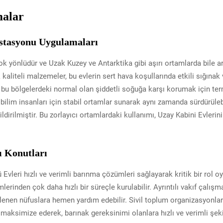
malar
İstasyonu Uygulamaları
k yönlüdür ve Uzak Kuzey ve Antarktika gibi aşırı ortamlarda bile a
kaliteli malzemeler, bu evlerin sert hava koşullarında etkili sığınak v
i bu bölgelerdeki normal olan şiddetli soğuğa karşı korumak için ter
ın bilim insanları için stabil ortamlar sunarak aynı zamanda sürdürüle
ildirilmiştir. Bu zorlayıcı ortamlardaki kullanımı, Uzay Kabini Evleri
ı Konutları
Evleri hızlı ve verimli barınma çözümleri sağlayarak kritik bir rol 
erinden çok daha hızlı bir süreçle kurulabilir. Ayrıntılı vakıf çalış
etkilenen nüfuslara hemen yardım edebilir. Sivil toplum organizasyonla
nı maksimize ederek, barınak gereksinimi olanlara hızlı ve verimli şe