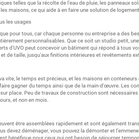
ques telles que la récolte de l'eau de pluie, les panneaux sol
les maisons, ce qui aide à en faire une solution de logement
us les usages
ique pour tous, car chaque personne ou entreprise a des beso
tièrement personnalisables. Que ce soit un studio petit, un
perts d'UVO peut concevoir un bâtiment qui répond à tous vos
t de taille, jusqu'aux finitions intérieures et revêtements ex
va vite, le temps est précieux, et les maisons en conteneur
us faire gagner du temps ainsi que de la main-d'œuvre. Les 
ur place. Peu de travaux de construction sont nécessaires s
ours, et non en mois.
uvent être assemblées rapidement et sont également trans
ous devez déménager, vous pouvez la démonter et l'emmener ai
 est bénéfique pour ceux qui ont besoin de séjourner temp