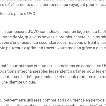
urs d'événements ou les personnes qui voyagent pour le trava
nteneurs plats d'UVO
 en conteneurs d'UVO sont idéales pour un logement à faible
e mode de vie, que vous soyez un premier acheteur, un retrai
soin d'une résidence secondaire, ces maisons offrent un es
 vie peuvent s'exprimer à travers votre maison grâce à des 
cafés aux bureaux et studios, les maisons en conteneurs U
sitions interchangeables les rendent parfaites pour les en
s, accepter une esthétique tendance et un look moderne des ma
une identité unique.
 peuvent être utilisées comme abris d'urgence en période d
ar des catastrophes naturelles ou des situations de réfugiés