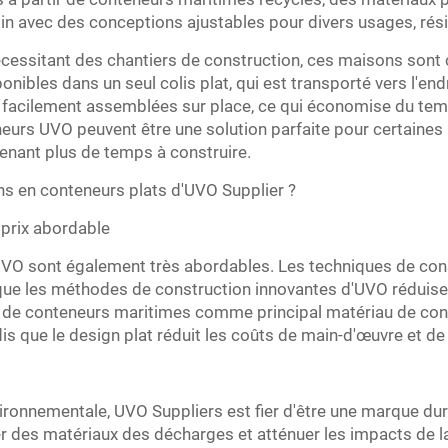
oin avec des conceptions ajustables pour divers usages, rés
écessitant des chantiers de construction, ces maisons sont
nibles dans un seul colis plat, qui est transporté vers l'end
e facilement assemblées sur place, ce qui économise du temp
eurs UVO peuvent être une solution parfaite pour certaines
enant plus de temps à construire.
s en conteneurs plats d'UVO Supplier ?
 prix abordable
VO sont également très abordables. Les techniques de cons
que les méthodes de construction innovantes d'UVO réduise
ion de conteneurs maritimes comme principal matériau de co
is que le design plat réduit les coûts de main-d'œuvre et de
ironnementale, UVO Suppliers est fier d'être une marque dura
 des matériaux des décharges et atténuer les impacts de la