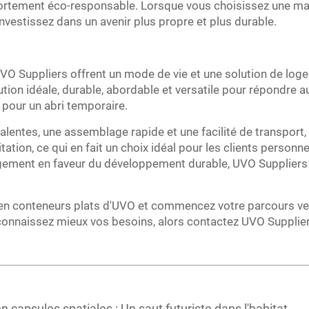
rtement éco-responsable. Lorsque vous choisissez une ma
vestissez dans un avenir plus propre et plus durable.
VO Suppliers offrent un mode de vie et une solution de lo
tion idéale, durable, abordable et versatile pour répondre a
our un abri temporaire.
lentes, une assemblage rapide et une facilité de transport
tation, ce qui en fait un choix idéal pour les clients person
gement en faveur du développement durable, UVO Suppliers r
en conteneurs plats d'UVO et commencez votre parcours ver
 connaissez mieux vos besoins, alors contactez UVO Supplier
 capsules spatiales : Un saut futuriste dans l'habitat