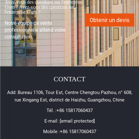
Avez-vous des questions sur l'entreprise
Gum ? Avez-vous des questions sur
l'entreprise Gum ?
Obtenir un devis
Notre équipe de vente
professionnelle attend votre
consultation.
CONTACT
Add: Bureau 1106, Tour Est, Centre Chengtou Pazhou, n° 608,
rue Xingang Est, district de Haizhu, Guangzhou, Chine
Tél. :
+86 15817060437
E-mail :
[email protected]
Mobile :
+86 15817060437