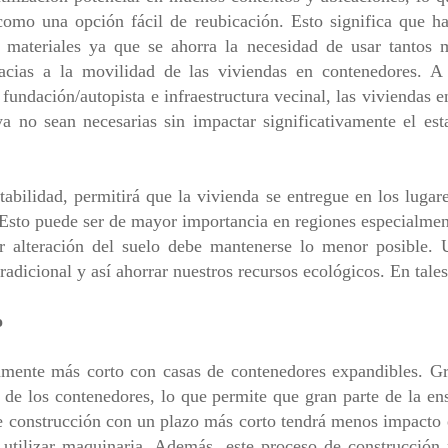
como una opción fácil de reubicación. Esto significa que
 materiales ya que se ahorra la necesidad de usar tantos 
acias a la movilidad de las viviendas en contenedores. A 
undación/autopista e infraestructura vecinal, las viviendas 
 ya no sean necesarias sin impactar significativamente el est
tabilidad, permitirá que la vivienda se entregue en los lugar
 Esto puede ser de mayor importancia en regiones especialmen
r alteración del suelo debe mantenerse lo menor posible.
tradicional y así ahorrar nuestros recursos ecológicos. En tale
o
amente más corto con casas de contenedores expandibles. Gr
a de los contenedores, lo que permite que gran parte de la e
de construcción con un plazo más corto tendrá menos impacto
 utilizar maquinaria. Además, este proceso de construcción