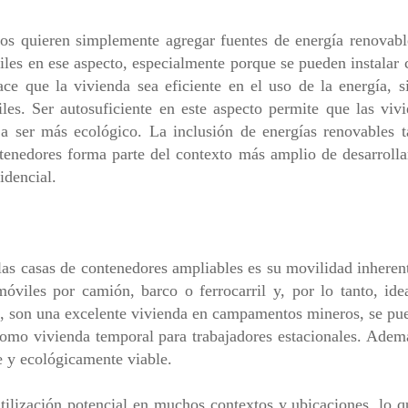
os quieren simplemente agregar fuentes de energía renovabl
tiles en ese aspecto, especialmente porque se pueden instala
ce que la vivienda sea eficiente en el uso de la energía, 
les. Ser autosuficiente en este aspecto permite que las vi
 a ser más ecológico. La inclusión de energías renovables 
ntenedores forma parte del contexto más amplio de desarrolla
idencial.
as casas de contenedores ampliables es su movilidad inherent
óviles por camión, barco o ferrocarril y, por lo tanto, id
lo, son una excelente vivienda en campamentos mineros, se p
 como vivienda temporal para trabajadores estacionales. Ademá
 y ecológicamente viable.
tilización potencial en muchos contextos y ubicaciones, lo q