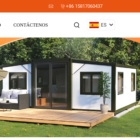
+86 15817060437
ES
O
CONTÁCTENOS