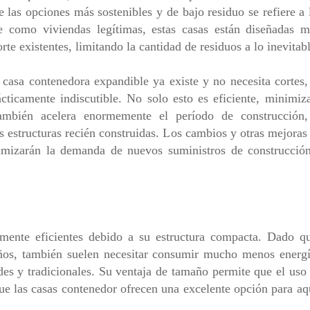
 las opciones más sostenibles y de bajo residuo se refiere a
e como viviendas legítimas, estas casas están diseñadas m
orte existentes, limitando la cantidad de residuos a lo inevitab
asa contenedora expandible ya existe y no necesita cortes,
ácticamente indiscutible. No solo esto es eficiente, minimi
e también acelera enormemente el período de construcció
as estructuras recién construidas. Los cambios y otras mejora
nimizarán la demanda de nuevos suministros de construcció
amente eficientes debido a su estructura compacta. Dado q
ños, también suelen necesitar consumir mucho menos energía
s y tradicionales. Su ventaja de tamaño permite que el uso
 que las casas contenedor ofrecen una excelente opción para a