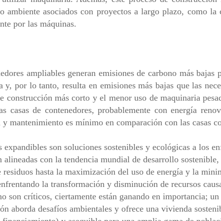
io ambiente asociados con proyectos a largo plazo, como la 
nte por las máquinas.
nedores ampliables generan emisiones de carbono más bajas p
y, por lo tanto, resulta en emisiones más bajas que las neces
e construcción más corto y el menor uso de maquinaria pesa
 las casas de contenedores, probablemente con energía renov
n y mantenimiento es mínimo en comparación con las casas c
s expandibles son soluciones sostenibles y ecológicas a los en
án alineadas con la tendencia mundial de desarrollo sostenible
de residuos hasta la maximización del uso de energía y la min
frentando la transformación y disminución de recursos causa
no son críticos, ciertamente están ganando en importancia; un 
ón aborda desafíos ambientales y ofrece una vivienda sostenibl
 financiamiento) y asequible para una amplia gama de poblac