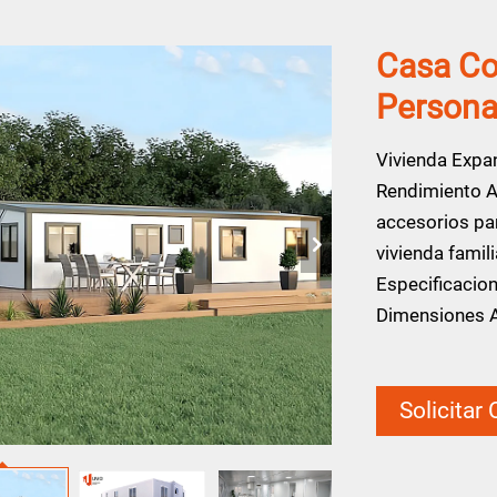
Casa Co
Persona
Vivienda Expa
Rendimiento Al
accesorios par
vivienda famil
Especificacion
Dimensiones 
Solicitar