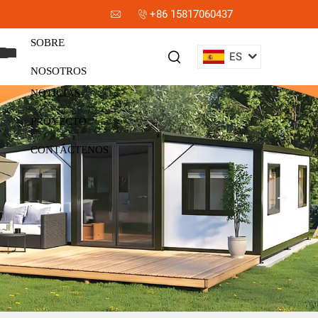
+86 15817060437
PRODUCTO
SOBRE
ES
NOSOTROS
NOTICIAS
PROYECTO
CONTÁCTENOS