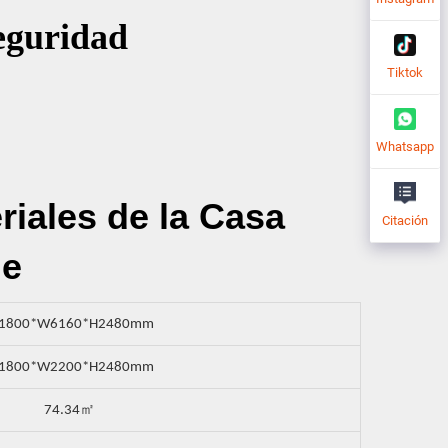
eguridad
Tiktok
Whatsapp
riales de la Casa
Citación
le
11800*W6160*H2480mm
11800*W2200*H2480mm
㎡
74.34