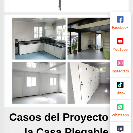
Facebook
YouTube
Instagram
Tiktok
Casos del Proyecto de
Whatsapp
la Casa Plegable