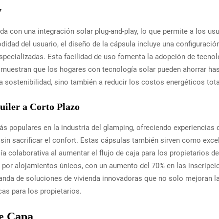
y
a con una integración solar plug-and-play, lo que permite a los us
didad del usuario, el diseño de la cápsula incluye una configuración
specializadas. Esta facilidad de uso fomenta la adopción de tecno
muestran que los hogares con tecnología solar pueden ahorrar hast
 sostenibilidad, sino también a reducir los costos energéticos tota
uiler a Corto Plazo
populares en la industria del glamping, ofreciendo experiencias d
sin sacrificar el confort. Estas cápsulas también sirven como exce
a colaborativa al aumentar el flujo de caja para los propietarios d
 por alojamientos únicos, con un aumento del 70% en las inscripci
nda de soluciones de vivienda innovadoras que no solo mejoran la 
s para los propietarios.
le Capa