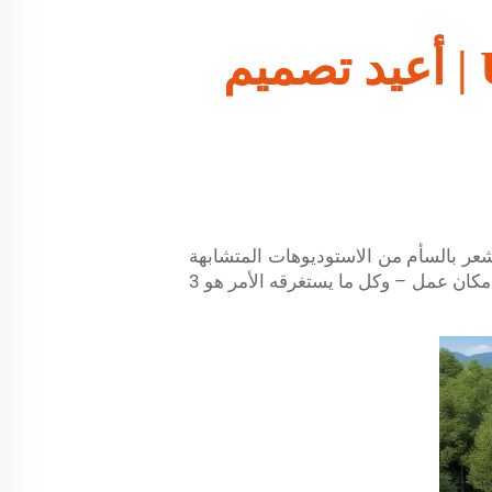
مكاتب حاويات شحن مخصصة من UVO | أعيد تصميم
عر بالسأم من الاستوديوهات المتشابهة
التي تبدو كلها على نفس الشكل؟ مكاتب الحاويات المخصصة من UVO هنا لحل مشاكلك وتحقيق حلمك في مكان عمل – وكل ما يستغرقه الأمر هو 3