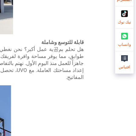
تيك توك
قابلة للتوسع وشاملة
واتساب
هل تحلم بم공ية عمل أكبر؟ نح
جاهزاً للعمل منذ اليوم الأول. نهتم بال
اقتباس
إعداد مساح
المفاتيح.