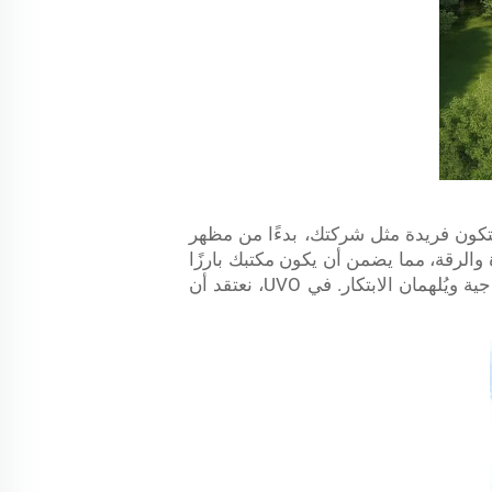
لى عالم التصميم الشخصي مع UVO. اصنع مساحة عملك لتكون فريدة مثل شركتك، بدءًا من مظهر
الرقة، مما يضمن أن يكون مكتبك بارزًا
أو متناغمًا بشكل سلس حسب رؤيتك. من الداخل، دع إبداعك يتدفق، وصمم تخطيطًا ومظهرًا يعززان الإنتاجية ويُلهمان الابتكار. في UVO، نعتقد أن