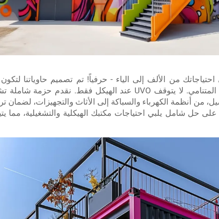
ن نغطي احتياجاتك من الألف إلى الياء - حرفياً! تم تصميم حاوياتنا لت
طوابق، مما يوفر مساحة وافرة لفريقك المتنامي. لا يتوقف UVO عند ا
تفاصيل، من أنظمة الكهرباء والسباكة إلى الأثاث والتجهيزات، لضما
تك العاملة. مع UVO، تحصل على حل شامل يلبي احتياجات مكتبك الهيكلية والتشغيل