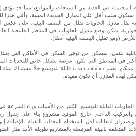
ام المحتملة في العديد من السياقات والمواقع، مما قد يؤدي إ
يكون طلب أقل على المنازل الجديدة المبنية، وأقل هدرًا للمو
ة نقل منازل الحاويات تقلل من البصمة البيئية. على عكس اله
رية، يمكن وضع منازل الحاويات في المناظر الطبيعية القائم
لأرض (ومع تقليل البصمة البيئية أيضًا).
ابلية للنقل، سيمكن من توفير السكن في الأماكن التي يحتاج 
 أكبر في المناطق التي تكون عرضة بشكل خاص للتحديات المر
على أي اضطراب في التربة بأقل قدر ممكن. تعتبر casa-container ق
يمكن لهذه المنازل أن تكون مفيدة.
الحاويات القابلة للتوسيع. الكثير من الأسباب وراء السرعة في 
يع والتركيب الداخلي خارج الموقع. مشروع بناء على جدول ز
صدران انبعاثات أقل باستخدام المعدات الثقيلة. بالإضافة إلى 
ات المتعلقة بالبيئة المرتبطة بالمشاريع طويلة الأمد مثل الضو