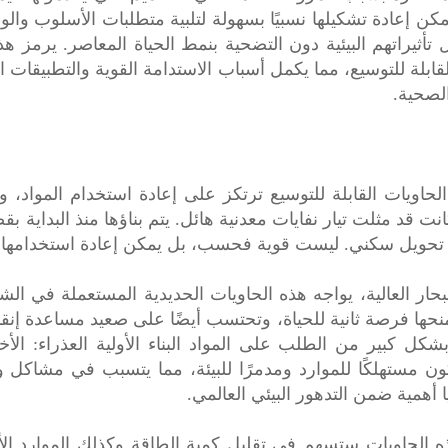
كن إعادة تشكيلها نسبيًا بسهولة لتلبية متطلبات الأسلوب والو
 تأثيراتهم البيئية دون التضحية بنمط الحياة المعاصر. يرمز هذا 
قابلة للتوسيع، مما يكمل أسباب الاستدامة القوية والتطبيقات ا
الصحية.
الحاويات القابلة للتوسيع ترتكز على إعادة استخدام المواد،
انت قد مثلت تيار نفايات معدنية هائل. يتم بناؤها منذ البداية
مط تحويل سكني. ليست قوية فحسب، بل يمكن إعادة استخدامها ب
البحار العالية، يواجه هذه الحاويات الحديدية المستعملة في 
منحها فرصة ثانية للحياة، وتحتسب أيضًا على صعيد مساعدة إنقاذ 
 بشكل كبير من الطلب على المواد البناء الأولية العذراء: الأ
ون مستهلكًا للموارد ومدمرًا للبيئة، مما يتسبب في مشاكل 
 أهمية ضمن التدهور البيئي العالمي.
هذه الحاويات ستسهم في تقليل كمية الطاقة وكذلك الموارد ال