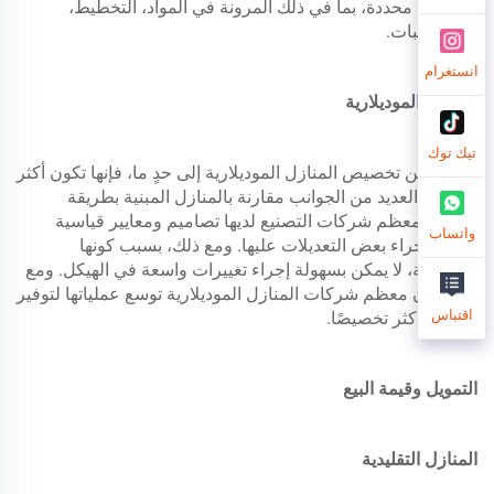
تصميمية محددة، بما في ذلك المرونة في المواد، التخطيط،
والتشطيبات.
انستغرام
المنازل الموديلارية
تيك توك
بينما يمكن تخصيص المنازل الموديلارية إلى حدٍ ما، فإنها تكون أكثر
قيدًا في العديد من الجوانب مقارنة بالمنازل المبنية بطريقة
تقليدية. معظم شركات التصنيع لديها تصاميم ومعايير قياسية
واتساب
يمكنك إجراء بعض التعديلات عليها. ومع ذلك، بسبب كونها
موديلارية، لا يمكن بسهولة إجراء تغييرات واسعة في الهيكل. ومع
ذلك، فإن معظم شركات المنازل الموديلارية توسع عملياتها لتوفير
اقتباس
خيارات أكثر تخصيصًا.
التمويل وقيمة البيع
المنازل التقليدية