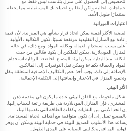
التخصيص إلى الحصول على منزل يتناسب ليس فقط مع
احتياجاتك الحالية ولكن أيضًا مع احتياجاتك المستقبلية، مما يجعله
استثمارًا طويل الأمد.
اعتبارات الميزانية
القضية الأكثر أهمية يمكن اتخاذ قرار بشأنها هي الميزانية. لأن قيمة
إعادة بيع المنازل التقليدية مرتفعة نسبيًا، تكون التكاليف الأولية
أعلى بسبب استخدام العمالة وتكلفة المواد. ومع ذلك، في حالة
المنازل الموديلارية، يمكن للملكين أن يكونا فعّالين من حيث
التكلفة منذ البداية. يمكن لبيئة المصنع الخاضعة للرقابة استخدام
المواد والعمالة بكفاءة ويمكن نقل التوفيرات إلى المالكين.
بالإضافة إلى ذلك، يجب أخذ بعض التكاليف الإضافية المتعلقة بنقل
وتجميع المنزل في الاعتبار وإضافتها إلى التكلفة الإجمالية.
الأثر البيئي
بشكل ملحوظ، مع القلق البيئي عادة ما يكون في مقدمة ذهن
المشتري، فإن المنازل الموديلارية هي طريقة رائعة للذهاب إليها.
إن الحد الأدنى من النفايات وكفاءة الطاقة التي تقدمها البناء
بالمصنع تميل إلى أن تكون متوافقة مع أهداف الحياة المستدامة.
يساعد هذا الأسلوب الصديق للبيئة في حماية البيئة ويمكن أن يوفر
فواتير المرافق وتكاليف الصيانة على المدى الطويل.