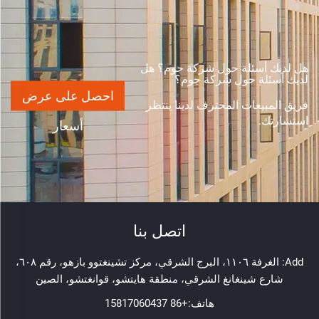
هل لديك أسئلة حول شركة جوم؟ هل
لديك أسئلة حول شركة جوم؟
احصل على عرض
فريق المبيعات المحترف لدينا ينتظر
استشارتك.
أسعار
اتصل بنا
Add: الغرفة ١١٠٦، البرج الشرقي، مركز تشينغتوو بازهو، رقم ٦٠٨،
شارع شينغانغ الشرقي، منطقة هايتشو، قوانغتشو، الصين
هاتف:
+86 15817060437