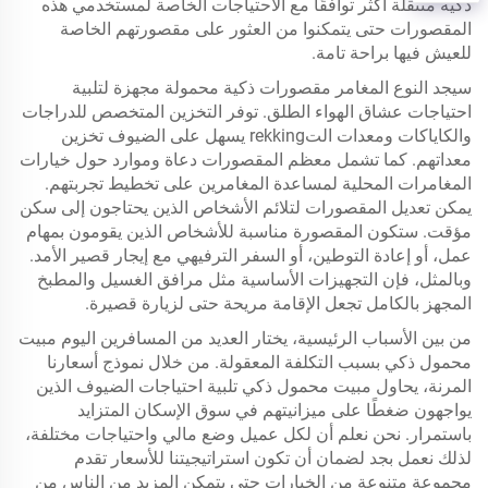
ذكية متنقلة أكثر توافقًا مع الاحتياجات الخاصة لمستخدمي هذه
المقصورات حتى يتمكنوا من العثور على مقصورتهم الخاصة
للعيش فيها براحة تامة.
سيجد النوع المغامر مقصورات ذكية محمولة مجهزة لتلبية
احتياجات عشاق الهواء الطلق. توفر التخزين المتخصص للدراجات
والكاياكات ومعدات التrekking يسهل على الضيوف تخزين
معداتهم. كما تشمل معظم المقصورات دعاة وموارد حول خيارات
المغامرات المحلية لمساعدة المغامرين على تخطيط تجربتهم.
يمكن تعديل المقصورات لتلائم الأشخاص الذين يحتاجون إلى سكن
مؤقت. ستكون المقصورة مناسبة للأشخاص الذين يقومون بمهام
عمل، أو إعادة التوطين، أو السفر الترفيهي مع إيجار قصير الأمد.
وبالمثل، فإن التجهيزات الأساسية مثل مرافق الغسيل والمطبخ
المجهز بالكامل تجعل الإقامة مريحة حتى لزيارة قصيرة.
من بين الأسباب الرئيسية، يختار العديد من المسافرين اليوم مبيت
محمول ذكي بسبب التكلفة المعقولة. من خلال نموذج أسعارنا
المرنة، يحاول مبيت محمول ذكي تلبية احتياجات الضيوف الذين
يواجهون ضغطًا على ميزانيتهم في سوق الإسكان المتزايد
باستمرار. نحن نعلم أن لكل عميل وضع مالي واحتياجات مختلفة،
لذلك نعمل بجد لضمان أن تكون استراتيجيتنا للأسعار تقدم
مجموعة متنوعة من الخيارات حتى يتمكن المزيد من الناس من