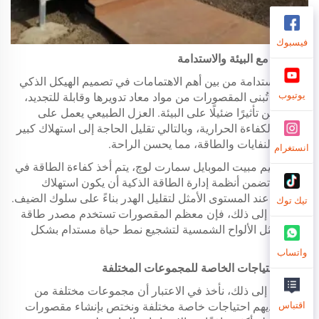
فيسبوك
الصداقة مع البيئة والاستدامة
تعتبر الاستدامة من بين أهم الاهتمامات في تصميم الهيكل الذكي
يوتيوب
المتنقل. تُبنى المقصورات من مواد معاد تدويرها وقابلة للتجديد،
مما يضمن تأثيرًا ضئيلًا على البيئة. العزل الطبيعي يعمل على
تحسين الكفاءة الحرارية، وبالتالي تقليل الحاجة إلى استهلاك كبير
للمياه والنفايات والطاقة، مما يحسن الراحة.
انستغرام
في تصميم مبيت الموبايل سمارت لوچ، يتم أخذ كفاءة الطاقة في
الاعتبار. تضمن أنظمة إدارة الطاقة الذكية أن يكون استهلاك
الكهرباء عند المستوى الأمثل لتقليل الهدر بناءً على سلوك الضيف.
تيك توك
بالإضافة إلى ذلك، فإن معظم المقصورات تستخدم مصدر طاقة
متجدد مثل الألواح الشمسية لتشجيع نمط حياة مستدام بشكل
أكبر.
واتساب
تلبية الاحتياجات الخاصة للمجموعات المختلفة
بالإضافة إلى ذلك، نأخذ في الاعتبار أن مجموعات مختلفة من
الناس لديهم احتياجات خاصة مختلفة ونختص بإنشاء مقصورات
اقتباس