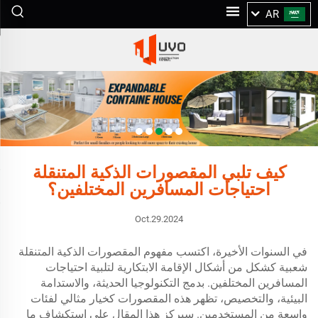
AR
كيف تلبي المقصورات الذكية المتنقلة
احتياجات المسافرين المختلفين؟
Oct.29.2024
في السنوات الأخيرة، اكتسب مفهوم المقصورات الذكية المتنقلة
شعبية كشكل من أشكال الإقامة الابتكارية لتلبية احتياجات
المسافرين المختلفين. بدمج التكنولوجيا الحديثة، والاستدامة
البيئية، والتخصيص، تظهر هذه المقصورات كخيار مثالي لفئات
واسعة من المستخدمين. سيركز هذا المقال على استكشاف ما