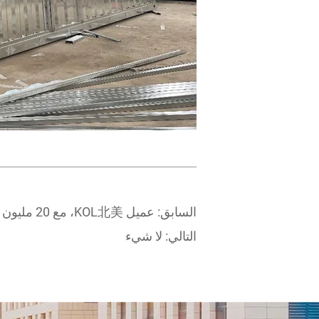
السابق:
عميل KOL北美، مع 20 مليون متابع على الإنترنت. جاء لتفقد مصنع UVO
التالي:
لا شيء