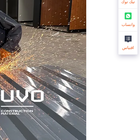
تيك توك
واتساب
اقتباس