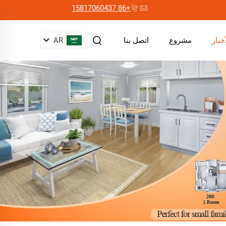
+86 15817060437
AR
أخبار
مشروع
اتصل بنا