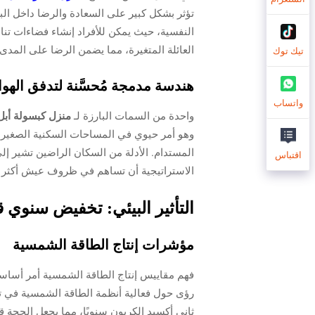
تؤثر بشكل كبير على السعادة والرضا داخل الب
النفسية، حيث يمكن للأفراد إنشاء فضاءات تنا
العائلة المتغيرة، مما يضمن الرضا على المدى
تيك توك
هندسة مدمجة مُحسَّنة لتدفق الهوا
واتساب
واحدة من السمات البارزة لـ
منزل كبسولة أب
وهو أمر حيوي في المساحات السكنية الصغيرة.
المستدام. الأدلة من السكان الراضين تشير إل
اقتباس
الاستراتيجية أن تساهم في ظروف عيش أكثر 
التأثير البيئي: تخفيض سنوي قدره 1.5 طن من 
مؤشرات إنتاج الطاقة الشمسية
فهم مقاييس إنتاج الطاقة الشمسية أمر أساسي 
ثاني أكسيد الكربون سنويًا، مما يجعل الحجة 