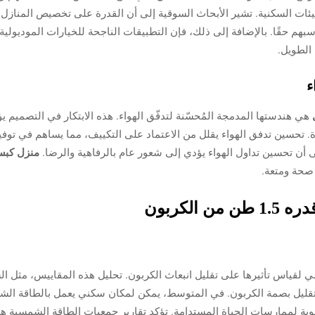
يئات السكنية. تشير الأبحاث السوقية إلى أن القدرة على تخصيص المنازل
سبهم حقًا. بالإضافة إلى ذلك، فإن التطبيقات الناجحة للخيارات الموديو
 الطويل.
ء
ل
هي هندستها المدمجة المُحسّنة لتدفّق الهواء. هذه الابتكار في التصميم يؤثر
 تحسين تدفق الهواء يقلل من الاعتماد على التكييف، مما يساهم في توفي
ى أن تحسين تداول الهواء يؤدي إلى شعور عام بالرفاهية والرضا.
منزل كبس
صحة ومتعة.
الكربون
لقياس تأثيرها على تقليل انبعاث الكربون. تحليل هذه المقاييس، مثل السا
قوية لممارسات الحياة المستدامة. تؤكد تقارير جمعيات الطاقة الشمسية هذ