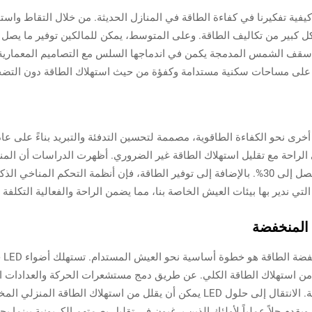
فية تفكيرنا في كفاءة الطاقة في المنازل الحديثة. من خلال التقاط وا
أسقف الشمس المدمجة يكمن في اندماجها السلس مع التصاميم المعمارية، 
 على مساحات سكنية مستدامة وكفؤة من حيث استهلاك الطاقة دون التضح
رى نحو الكفاءة الطاقوية، مصممة لتحسين التدفئة والتبريد بناءً على عاد
 الراحة مع تقليل استهلاك الطاقة غير الضروري. أظهرت الدراسات أن المن
يمكنها تحقيق تخفيضات في استهلاك الطاقة تصل إلى 30%. بالإضافة إلى توفير الطاقة، فإن أنظمة
 التي ندير بها بيئات العيش الخاصة بنا، مما يضمن الراحة والفعالية التكل
الا
 من استهلاك الطاقة الكلي. عن طريق دمج مستشعرات الحركة والعدادات الز
ويقدم حلاً عملياً لأولئك الذين يرغبون في تقليل بصمتهم الكربونية بينما 