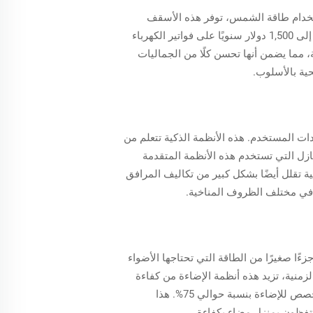
ستخدام طاقة الشمس، توفر هذه الأسقف
وظيفة مزدوجة: فهي تحمي المنزل وتقلل بشكل كبير من تكاليف الطاقة. وعلى المتوسط، يمكن للمالكين توفير ما يصل إلى 1,500 دولار سنويًا على فواتير الكهرباء
مما يضمن أنها تحسن كلًا من الجماليات
ية بالأسلوب.
ات المستخدم. هذه الأنظمة الذكية تتعلم من
ازل التي تستخدم هذه الأنظمة المتقدمة
 التحكم المناخي الذكية تقلل أيضًا بشكل كبير من تكاليف المرافق
فة في مختلف الظروف المناخية.
عتماد على شبكات الإضاءة بتقنية LED منخفضة الطاقة هو خطوة أساسية نحو العيش المستدام. تستهلك أضواء LED جزءًا صغيرًا من الطاقة التي تحتاجها الأضواء
منية، تزيد هذه أنظمة الإضاءة من كفاءة
استخدام الطاقة، حيث تشتعل فقط عند الحاجة. الانتقال إلى حلول LED يمكن أن يقلل من استهلاك الطاقة المنزلي المخصص للإضاءة بنسبة حوالي 75%. هذا
يحتفظون بمنزل مضاء بكفاءة.