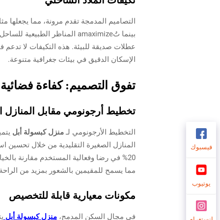
التصاميم المدمجة تقدم مرونة، مما يجعلها م
بينما تُamaximize المناظر ال
عطلات صديقة للبيئة. هذه التكيفات لا تدعم فق
الإسكان الدقيق في بيئات جغرافية متنوعة.
تفوق التصميم: كفاءة فضائية مح
تخطيط أرجونومي مقابل المنازل ال
التخطيط الأرجونومي لـ
منزل كبسولة أبل
يتمي
المنازل الصغيرة التقليدية من خلال تحسين اس
فيسبوك
20% في رضا وفعالية المستخدم مقارنة بالخي
مما يسمح للمقيمين بالشعور بمزيد من الراحة
يوتيوب
مكونات معيارية قابلة للتخصيص
في مجال السكن المدمج،
منزل كبسولة أبل
يت
انستغرام