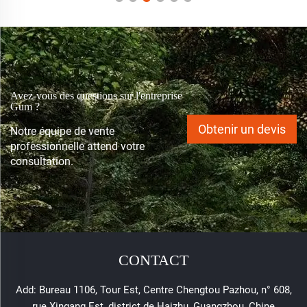
Avez-vous des questions sur l'entreprise
Gum ?
Obtenir un devis
Notre équipe de vente
professionnelle attend votre
consultation.
CONTACT
Add: Bureau 1106, Tour Est, Centre Chengtou Pazhou, n° 608,
rue Xingang Est, district de Haizhu, Guangzhou, Chine