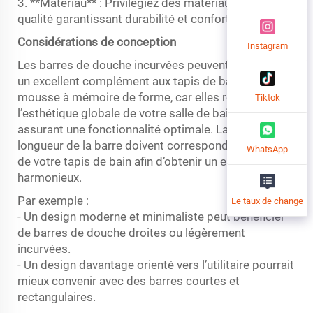
3. **Matériau** : Privilégiez des matériaux de haute
qualité garantissant durabilité et confort.
Considérations de conception
Instagram
Les barres de douche incurvées peuvent constituer
un excellent complément aux tapis de bain en
mousse à mémoire de forme, car elles rehaussent
Tiktok
l’esthétique globale de votre salle de bain tout en
assurant une fonctionnalité optimale. La forme et la
longueur de la barre doivent correspondre au design
WhatsApp
de votre tapis de bain afin d’obtenir un ensemble
harmonieux.
Par exemple :
Le taux de change
- Un design moderne et minimaliste peut bénéficier
de barres de douche droites ou légèrement
incurvées.
- Un design davantage orienté vers l’utilitaire pourrait
mieux convenir avec des barres courtes et
rectangulaires.